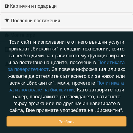
Картички и подаръци
Последни постижения
Моите игри
Този сайт и използваните от него външни услуги
прилагат „бисквитки“ и сходни технологии, които
Хронология на игри
са необходими за правилното му функциониране
и за постигане на целите, посочени в
Политиката
Активност
за поверителност
. За повече информация или ако
желаете да оттеглите съгласието си за някои или
всички „бисквитки“, моля, прочетете
Политиката
за използване на бисквитки
. Като затворите този
банер, продължите разглеждането, натиснете
върху връзка или по друг начин навигирате в
сайта, Вие приемате употребата на „бисквитки“.
Разбрах