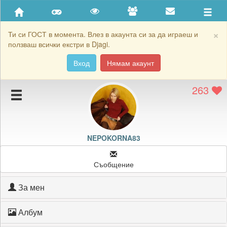
Приятели
Хронология на игри
×
Ти си ГОСТ в момента. Влез в акаунта си за да играеш и
ползваш всички екстри в Djagi.
Активност
Вход
Нямам акаунт
Постижения
263
Подаръците на NEPOKORNA83
Картичките на NEPOKORNA83
Блокирай NEPOKORNA83
NEPOKORNA83
Съобщение
За мен
Албум