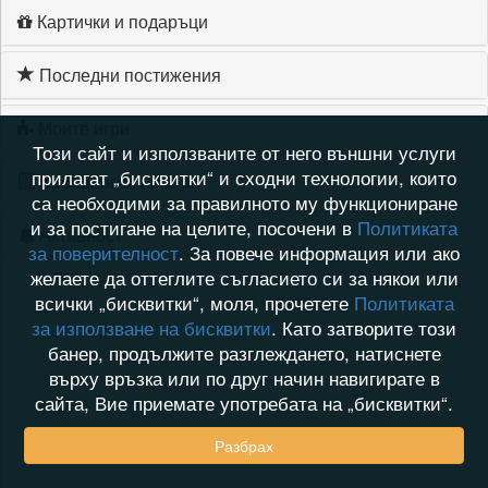
Картички и подаръци
Последни постижения
Моите игри
Този сайт и използваните от него външни услуги
прилагат „бисквитки“ и сходни технологии, които
Хронология на игри
са необходими за правилното му функциониране
и за постигане на целите, посочени в
Политиката
Активност
за поверителност
. За повече информация или ако
желаете да оттеглите съгласието си за някои или
всички „бисквитки“, моля, прочетете
Политиката
за използване на бисквитки
. Като затворите този
банер, продължите разглеждането, натиснете
върху връзка или по друг начин навигирате в
сайта, Вие приемате употребата на „бисквитки“.
Разбрах