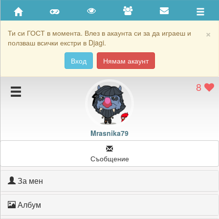
Приятели
Хронология на игри
×
Ти си ГОСТ в момента. Влез в акаунта си за да играеш и
ползваш всички екстри в Djagi.
Активност
Вход
Нямам акаунт
Постижения
8
Подаръците на Mrasnika79
Картичките на Mrasnika79
Блокирай Mrasnika79
Mrasnika79
Съобщение
За мен
Албум