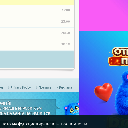
23:00
23:00
20:30
20:18
не
Privacy Policy
Правила
Реклама
РАВЕЙ!
О ИМАШ ВЪПРОСИ КЪМ
ИПА НА САЙТА НАТИСНИ ТУК
илното му функциониране и за постигане на