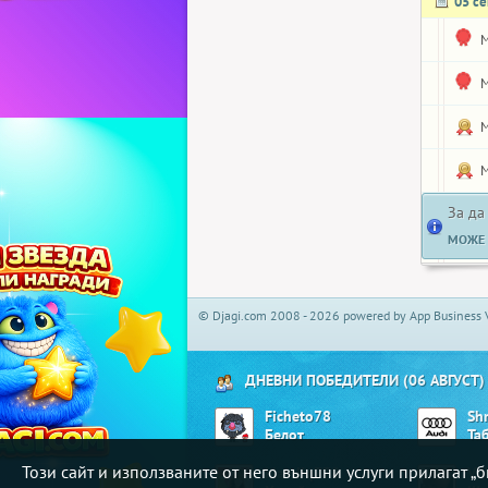
05 с
M
M
M
M
За да
МОЖЕ 
© Djagi.com 2008 - 2026 powered by App Business 
ДНЕВНИ ПОБЕДИТЕЛИ (06 АВГУСТ)
Ficheto78
Sh
Белот
Та
Този сайт и използваните от него външни услуги прилагат 
klavdiq778
Vil