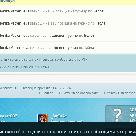
ептември
onika Vetrenlieva
завърши на 57 позиция на турнир по
Белот
onika Vetrenlieva
завърши на 111 позиция на турнир по
Табла
onika Vetrenlieva
се записа на
Дневен турнир
по
Белот
onika Vetrenlieva
се записа на
Дневен турнир
по
Табла
 видите цялата си активност трябва да сте VIP
ДА СЕ РЕГИСТРИРАШ ОТ ТУК »
Ventures LLC | Последна промяна: 14.07.2026
Начало
Системa за обслужване
Условия за ползва
ЗД
АК
meker007
_JenTaRo
ЕК
бла
Генерал (зарове)
„бисквитки“ и сходни технологии, които са необходими за прав
lie
Misteriya