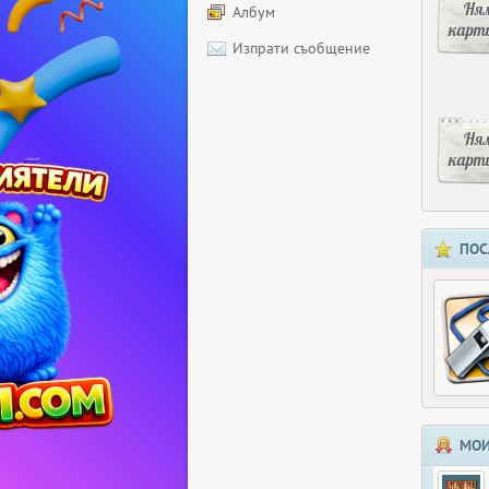
Ня
Албум
карт
Изпрати съобщение
Ня
карт
ПОС
МОИ