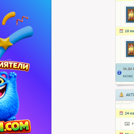
10 я
ЗА ДА
МОЖЕ 
АКТ
24 м
M