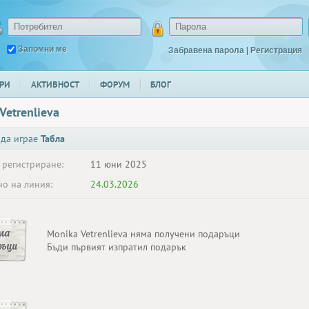
Запомни ме
Забравена парола
|
Регистрация
РИ
АКТИВНОСТ
ФОРУМ
БЛОГ
Vetrenlieva
 да играе
Табла
 регистриране:
11 юни 2025
о на линия:
24.03.2026
ма
Monika Vetrenlieva няма получени подаръци
ръци
Бъди първият изпратил подарък