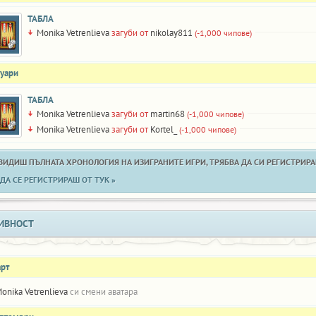
ТАБЛА
Monika Vetrenlieva
загуби от
nikolay811
(-1,000 чипове)
нуари
ТАБЛА
Monika Vetrenlieva
загуби от
martin68
(-1,000 чипове)
Monika Vetrenlieva
загуби от
Kortel_
(-1,000 чипове)
 ВИДИШ ПЪЛНАТА ХРОНОЛОГИЯ НА ИЗИГРАНИТЕ ИГРИ, ТРЯБВА ДА СИ РЕГИСТРИРАН
ДА СЕ РЕГИСТРИРАШ ОТ ТУК »
ИВНОСТ
арт
onika Vetrenlieva
си смени аватара