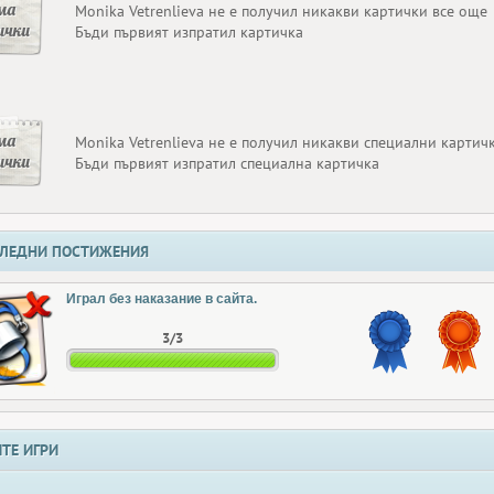
ма
Monika Vetrenlieva не е получил никакви картички все още
ички
Бъди първият изпратил картичка
ма
Monika Vetrenlieva не е получил никакви специални картич
ички
Бъди първият изпратил специална картичка
ЛЕДНИ ПОСТИЖЕНИЯ
Играл без наказание в сайта.
3/3
ТЕ ИГРИ