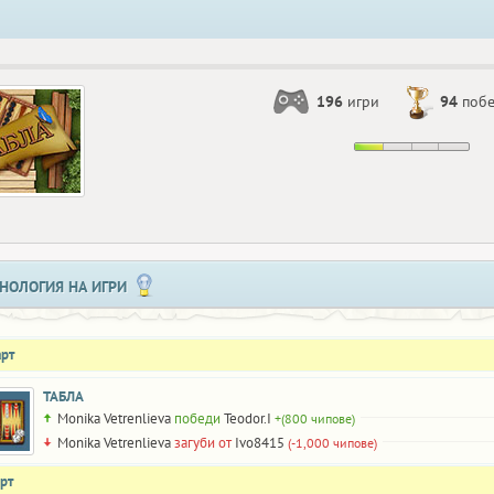
196
игри
94
поб
НОЛОГИЯ НА ИГРИ
арт
ТАБЛА
Monika Vetrenlieva
победи
Teodor.I
+(800 чипове)
Monika Vetrenlieva
загуби от
Ivo8415
(-1,000 чипове)
рт