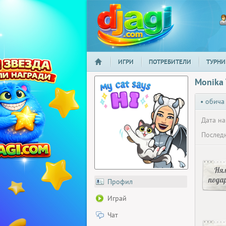
ИГРИ
ПОТРЕБИТЕЛИ
ТУРНИ
НАЧАЛО
djagi.com
Monika 
• обича
Дата на
Последн
Ня
пода
Профил
Играй
Чат