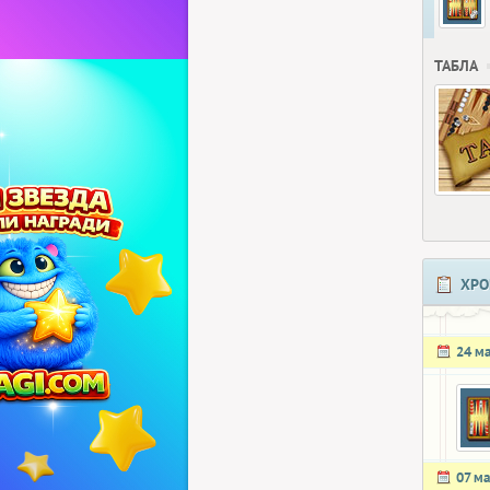
ТАБЛА
ХРО
24 м
07 ма