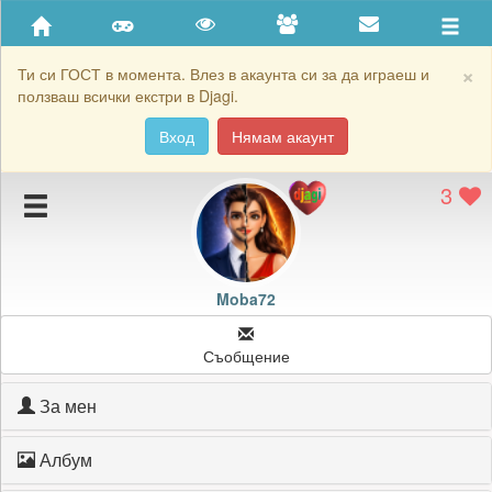
Приятели
Хронология на игри
×
Ти си ГОСТ в момента. Влез в акаунта си за да играеш и
ползваш всички екстри в Djagi.
Активност
Вход
Нямам акаунт
Постижения
3
Подаръците на Moba72
Картичките на Moba72
Блокирай Moba72
Moba72
Съобщение
За мен
Албум