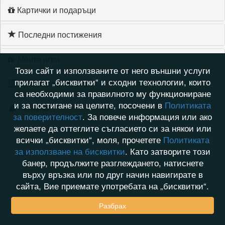
Картички и подаръци
Последни постижения
Моите игри
Този сайт и използваните от него външни услуги
прилагат „бисквитки“ и сходни технологии, които
Хронология на игри
са необходими за правилното му функциониране
и за постигане на целите, посочени в
Политиката
Активност
за поверителност
. За повече информация или ако
желаете да оттеглите съгласието си за някои или
всички „бисквитки“, моля, прочетете
Политиката
за използване на бисквитки
. Като затворите този
банер, продължите разглеждането, натиснете
върху връзка или по друг начин навигирате в
сайта, Вие приемате употребата на „бисквитки“.
Разбрах