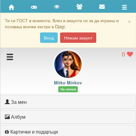
Приятели
Хронология на игри
×
Ти си ГОСТ в момента. Влез в акаунта си за да играеш и
ползваш всички екстри в Djagi.
Активност
Вход
Нямам акаунт
Постижения
0
Подаръците на Mitko Minkov
Картичките на Mitko Minkov
Блокирай Mitko Minkov
Mitko Minkov
На линия
За мен
Албум
Картички и подаръци