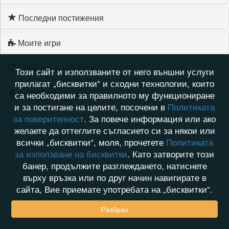
Последни постижения
Моите игри
Хронология на игри
Този сайт и използваните от него външни услуги
прилагат „бисквитки“ и сходни технологии, които
Активност
са необходими за правилното му функциониране
и за постигане на целите, посочени в
Политиката
за поверителност
. За повече информация или ако
желаете да оттеглите съгласието си за някои или
всички „бисквитки“, моля, прочетете
Политиката
за използване на бисквитки
. Като затворите този
банер, продължите разглеждането, натиснете
върху връзка или по друг начин навигирате в
сайта, Вие приемате употребата на „бисквитки“.
Разбрах