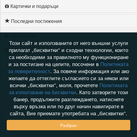
Картички и подаръци
Последни постижения
Моите игри
Този сайт и използваните от него външни услуги
прилагат „бисквитки“ и сходни технологии, които
Хронология на игри
са необходими за правилното му функциониране
и за постигане на целите, посочени в
Политиката
за поверителност
. За повече информация или ако
желаете да оттеглите съгласието си за някои или
всички „бисквитки“, моля, прочетете
Политиката
за използване на бисквитки
. Като затворите този
банер, продължите разглеждането, натиснете
върху връзка или по друг начин навигирате в
сайта, Вие приемате употребата на „бисквитки“.
Разбрах