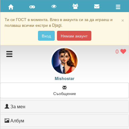
Приятели
Хронология на игри
×
Ти си ГОСТ в момента. Влез в акаунта си за да играеш и
ползваш всички екстри в Djagi.
Активност
Вход
Нямам акаунт
Постижения
0
Подаръците на Mishostar
Картичките на Mishostar
Блокирай Mishostar
Mishostar
Съобщение
За мен
Албум