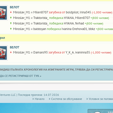
БЕЛОТ
Miroslav_M1
и
Milen8707
загубиха от
boldpilot
,
Irina345
(-1,000 чипове)
Miroslav_M1
и
Traktorista_
победиха
HYANA
,
Milen8707
+(800 чипове)
Miroslav_M1
и
Traktorista_
победиха
HYANA
,
ferhad
+(800 чипове)
Miroslav_M1
и
baistoyan
победиха
Ivanina Orehova01
,
bbkz
+(800 чипове
прил
БЕЛОТ
Miroslav_M1
и
Damaro93
загубиха от
Y_K_A
,
ivaninna35
(-1,000 чипове)
 ВИДИШ ПЪЛНАТА ХРОНОЛОГИЯ НА ИЗИГРАНИТЕ ИГРИ, ТРЯБВА ДА СИ РЕГИСТРИРАН
ДА СЕ РЕГИСТРИРАШ ОТ ТУК »
Ventures LLC | Последна промяна: 14.07.2026
Начало
Системa за обслужване
Условия за ползва