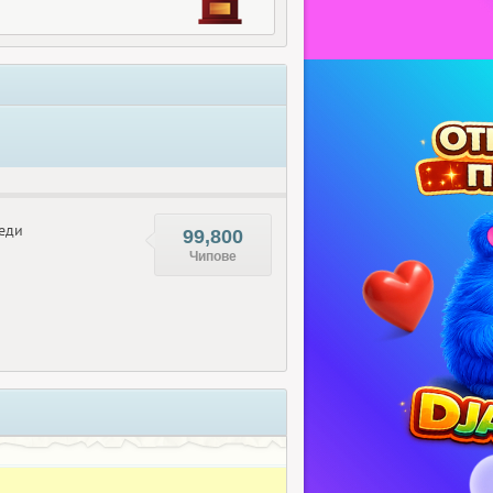
еди
99,800
Чипове