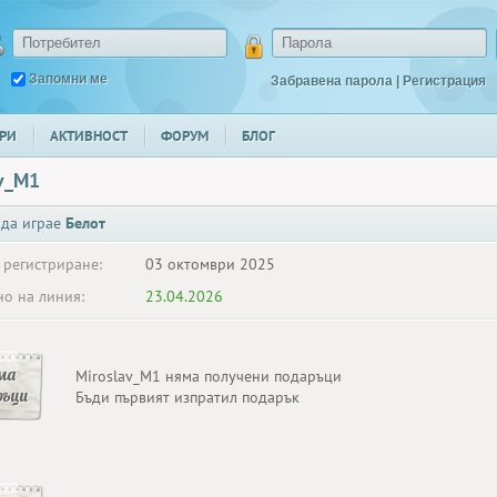
Запомни ме
Забравена парола
|
Регистрация
РИ
АКТИВНОСТ
ФОРУМ
БЛОГ
av_M1
 да играе
Белот
 регистриране:
03 октомври 2025
о на линия:
23.04.2026
ма
Miroslav_M1 няма получени подаръци
ръци
Бъди първият изпратил подарък