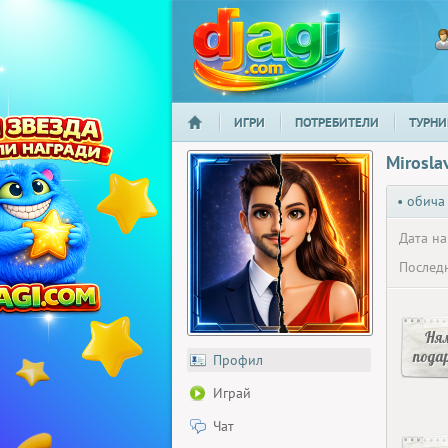
ИГРИ
ПОТРЕБИТЕЛИ
ТУРНИ
НАЧАЛО
djagi.com
Mirosl
• обича
Дата на
Последн
Ня
пода
Профил
Играй
Чат