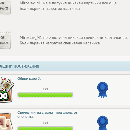
ма
Miroslav_M1 не е получил никакви картички все още
ички
Бъди първият изпратил картичка
ма
Miroslav_M1 не е получил никакви специални картички все
ички
Бъди първият изпратил специална картичка
ЛЕДНИ ПОСТИЖЕНИЯ
Обяви каре J.
1/1
Спечели игра с валат при анонс от
опонента.
1/1