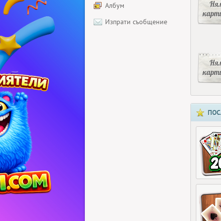
Ня
Албум
карт
Изпрати съобщение
Ня
карт
ПОС