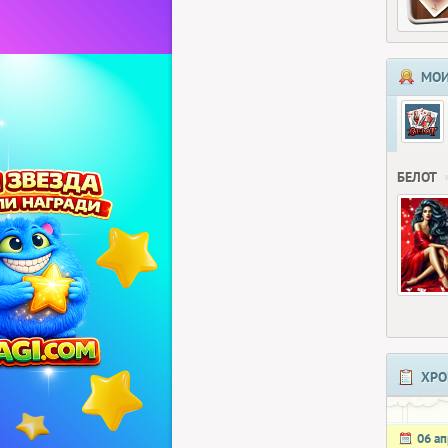
МОИ
БЕЛОТ
ХРО
06 а