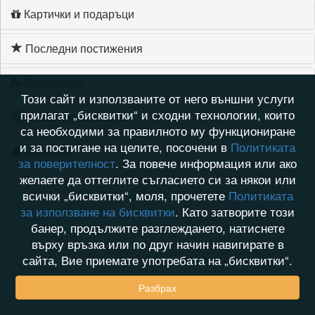
Картички и подаръци
Последни постижения
Моите игри
Този сайт и използваните от него външни услуги
прилагат „бисквитки“ и сходни технологии, които
Хронология на игри
са необходими за правилното му функциониране
и за постигане на целите, посочени в
Политиката
Активност
за поверителност
. За повече информация или ако
желаете да оттеглите съгласието си за някои или
всички „бисквитки“, моля, прочетете
Политиката
за използване на бисквитки
. Като затворите този
банер, продължите разглеждането, натиснете
върху връзка или по друг начин навигирате в
сайта, Вие приемате употребата на „бисквитки“.
Разбрах