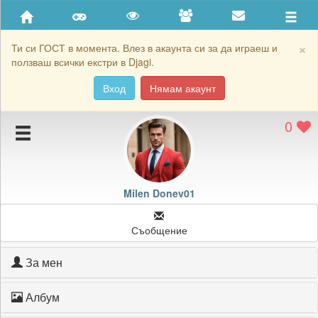
Приятели
Хронология на игри
×
Ти си ГОСТ в момента. Влез в акаунта си за да играеш и
ползваш всички екстри в Djagi.
Активност
Вход
Нямам акаунт
Постижения
0
Подаръците на Milen Donev01
Картичките на Milen Donev01
Блокирай Milen Donev01
Milen Donev01
Съобщение
За мен
Албум