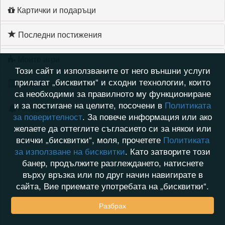
Картички и подаръци
Последни постижения
Моите игри
Този сайт и използваните от него външни услуги
прилагат „бисквитки“ и сходни технологии, които
Хронология на игри
са необходими за правилното му функциониране
и за постигане на целите, посочени в
Политиката
Активност
за поверителност
. За повече информация или ако
желаете да оттеглите съгласието си за някои или
всички „бисквитки“, моля, прочетете
Политиката
за използване на бисквитки
. Като затворите този
банер, продължите разглеждането, натиснете
върху връзка или по друг начин навигирате в
сайта, Вие приемате употребата на „бисквитки“.
Разбрах