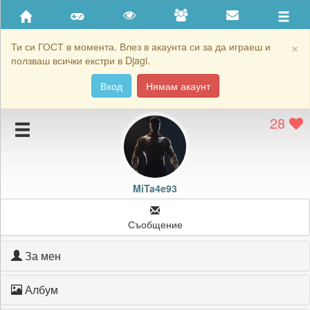
Приятели
Хронология на игри
×
Ти си ГОСТ в момента. Влез в акаунта си за да играеш и
ползваш всички екстри в Djagi.
Активност
Вход
Нямам акаунт
Постижения
28
Подаръците на MiTa4e93
Картичките на MiTa4e93
Блокирай MiTa4e93
MiTa4e93
Съобщение
За мен
Албум