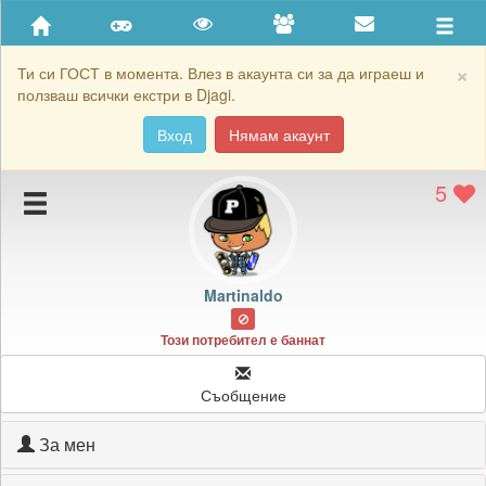
Приятели
Хронология на игри
×
Ти си ГОСТ в момента. Влез в акаунта си за да играеш и
ползваш всички екстри в Djagi.
Активност
Вход
Нямам акаунт
Постижения
5
Подаръците на Martinaldo
Картичките на Martinaldo
Блокирай Martinaldo
Martinaldo
Този потребител е баннат
Съобщение
За мен