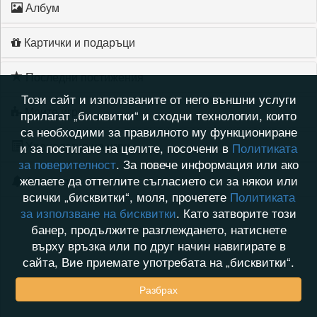
Албум
Картички и подаръци
Последни постижения
Този сайт и използваните от него външни услуги
Моите игри
прилагат „бисквитки“ и сходни технологии, които
са необходими за правилното му функциониране
Хронология на игри
и за постигане на целите, посочени в
Политиката
за поверителност
. За повече информация или ако
желаете да оттеглите съгласието си за някои или
Активност
всички „бисквитки“, моля, прочетете
Политиката
за използване на бисквитки
. Като затворите този
банер, продължите разглеждането, натиснете
върху връзка или по друг начин навигирате в
сайта, Вие приемате употребата на „бисквитки“.
Разбрах