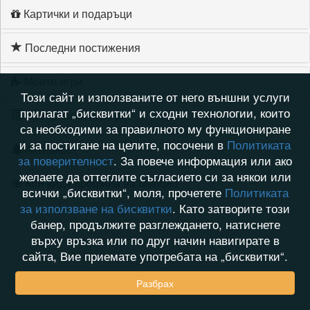
Картички и подаръци
Последни постижения
Моите игри
Този сайт и използваните от него външни услуги
прилагат „бисквитки“ и сходни технологии, които
Хронология на игри
са необходими за правилното му функциониране
и за постигане на целите, посочени в
Политиката
Активност
за поверителност
. За повече информация или ако
желаете да оттеглите съгласието си за някои или
Кой видя профила на Mariq83
всички „бисквитки“, моля, прочетете
Политиката
за използване на бисквитки
. Като затворите този
банер, продължите разглеждането, натиснете
върху връзка или по друг начин навигирате в
сайта, Вие приемате употребата на „бисквитки“.
Разбрах