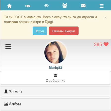
Приятели
Хронология на игри
×
Ти си ГОСТ в момента. Влез в акаунта си за да играеш и
ползваш всички екстри в Djagi.
Активност
Вход
Нямам акаунт
Постижения
385
Подаръците на Mariq83
Картичките на Mariq83
Блокирай Mariq83
Mariq83
Съобщение
За мен
Албум