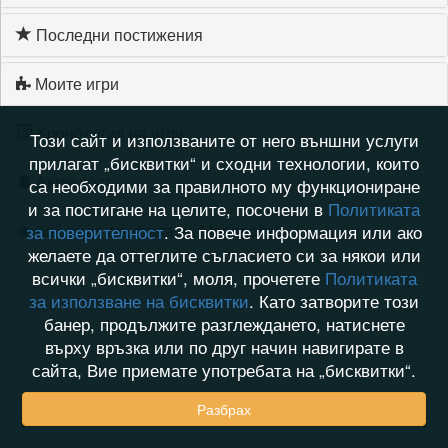
Последни постижения
Моите игри
Хронология на игри
Този сайт и използваните от него външни услуги
прилагат „бисквитки“ и сходни технологии, които
Активност
са необходими за правилното му функциониране
и за постигане на целите, посочени в
Политиката
Кой видя профила на Marianaita3
за поверителност
. За повече информация или ако
желаете да оттеглите съгласието си за някои или
всички „бисквитки“, моля, прочетете
Политиката
за използване на бисквитки
. Като затворите този
банер, продължите разглеждането, натиснете
върху връзка или по друг начин навигирате в
сайта, Вие приемате употребата на „бисквитки“.
Разбрах