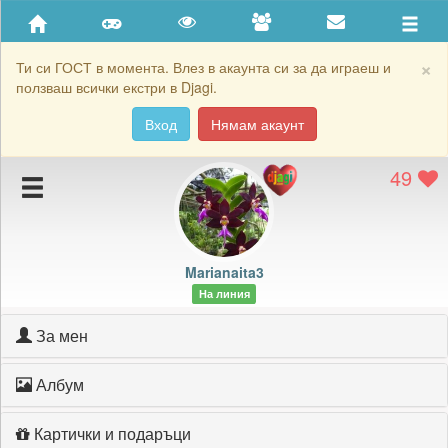
Приятели
Хронология на игри
×
Ти си ГОСТ в момента. Влез в акаунта си за да играеш и
ползваш всички екстри в Djagi.
Активност
Вход
Нямам акаунт
Постижения
49
Подаръците на Marianaita3
Картичките на Marianaita3
Блокирай Marianaita3
Marianaita3
На линия
За мен
Албум
Картички и подаръци