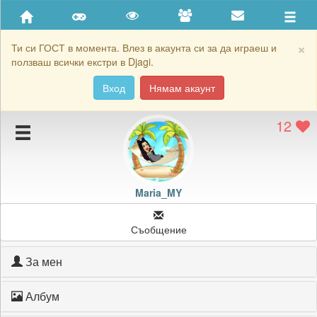
Приятели
Хронология на игри
×
Ти си ГОСТ в момента. Влез в акаунта си за да играеш и
ползваш всички екстри в Djagi.
Активност
Вход
Нямам акаунт
Постижения
12
Подаръците на Maria_MY
Картичките на Maria_MY
Блокирай Maria_MY
Maria_MY
Съобщение
За мен
Албум