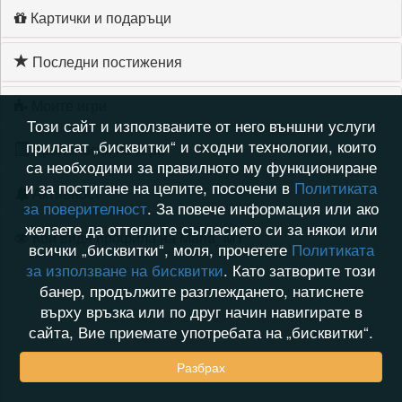
Картички и подаръци
Последни постижения
Моите игри
Този сайт и използваните от него външни услуги
прилагат „бисквитки“ и сходни технологии, които
Хронология на игри
са необходими за правилното му функциониране
и за постигане на целите, посочени в
Политиката
Активност
за поверителност
. За повече информация или ако
желаете да оттеглите съгласието си за някои или
Кой видя профила на Maria_MY
всички „бисквитки“, моля, прочетете
Политиката
за използване на бисквитки
. Като затворите този
банер, продължите разглеждането, натиснете
върху връзка или по друг начин навигирате в
сайта, Вие приемате употребата на „бисквитки“.
Разбрах