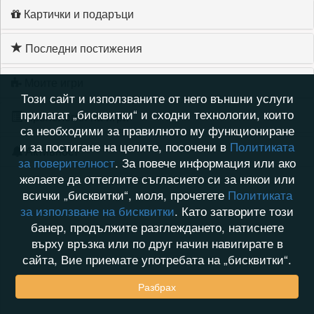
Картички и подаръци
Последни постижения
Моите игри
Този сайт и използваните от него външни услуги
прилагат „бисквитки“ и сходни технологии, които
Хронология на игри
са необходими за правилното му функциониране
и за постигане на целите, посочени в
Политиката
Активност
за поверителност
. За повече информация или ако
желаете да оттеглите съгласието си за някои или
всички „бисквитки“, моля, прочетете
Политиката
за използване на бисквитки
. Като затворите този
банер, продължите разглеждането, натиснете
върху връзка или по друг начин навигирате в
сайта, Вие приемате употребата на „бисквитки“.
Разбрах