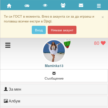
Приятели
Хронология на игри
×
Ти си ГОСТ в момента. Влез в акаунта си за да играеш и
ползваш всички екстри в Djagi.
Активност
Вход
Нямам акаунт
Постижения
80
Подаръците на Maminka13
Картичките на Maminka13
Блокирай Maminka13
Maminka13
Съобщение
За мен
Албум