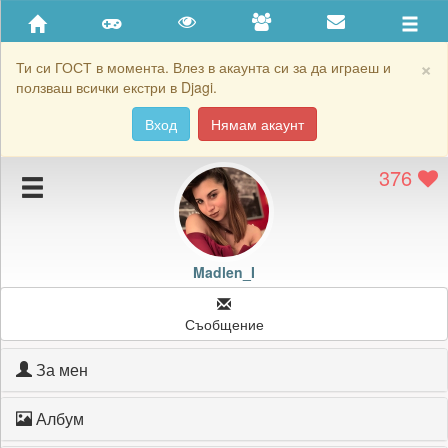
Приятели
Хронология на игри
×
Ти си ГОСТ в момента. Влез в акаунта си за да играеш и
ползваш всички екстри в Djagi.
Активност
Вход
Нямам акаунт
Постижения
376
Подаръците на Madlen_I
Картичките на Madlen_I
Блокирай Madlen_I
Madlen_I
Съобщение
За мен
Албум