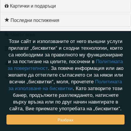
Картички и подаръци
Последни постижения
Моите игри
Този сайт и използваните от него външни услуги
прилагат „бисквитки“ и сходни технологии, които
Хронология на игри
са необходими за правилното му функциониране
и за постигане на целите, посочени в
Политиката
Активност
за поверителност
. За повече информация или ако
желаете да оттеглите съгласието си за някои или
Кой видя профила на Madlen_I
всички „бисквитки“, моля, прочетете
Политиката
за използване на бисквитки
. Като затворите този
банер, продължите разглеждането, натиснете
върху връзка или по друг начин навигирате в
сайта, Вие приемате употребата на „бисквитки“.
Разбрах