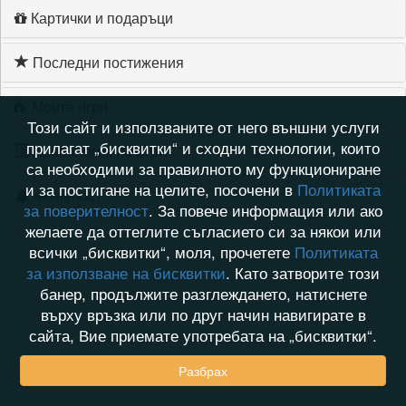
Картички и подаръци
Последни постижения
Моите игри
Този сайт и използваните от него външни услуги
прилагат „бисквитки“ и сходни технологии, които
Хронология на игри
са необходими за правилното му функциониране
и за постигане на целите, посочени в
Политиката
Активност
за поверителност
. За повече информация или ако
желаете да оттеглите съгласието си за някои или
всички „бисквитки“, моля, прочетете
Политиката
за използване на бисквитки
. Като затворите този
банер, продължите разглеждането, натиснете
върху връзка или по друг начин навигирате в
сайта, Вие приемате употребата на „бисквитки“.
Разбрах