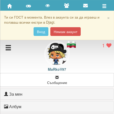
Приятели
Хронология на игри
×
Ти си ГОСТ в момента. Влез в акаунта си за да играеш и
ползваш всички екстри в Djagi.
Активност
Вход
Нямам акаунт
Постижения
1
Подаръците на MaRkoV97
Картичките на MaRkoV97
Блокирай MaRkoV97
MaRkoV97
Съобщение
За мен
Албум