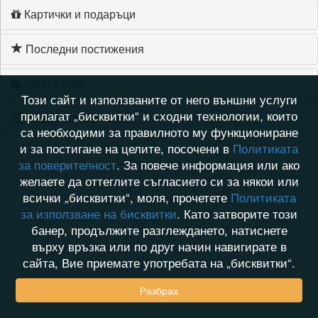
Картички и подаръци
Последни постижения
Моите игри
Този сайт и използваните от него външни услуги
прилагат „бисквитки“ и сходни технологии, които
Хронология на игри
са необходими за правилното му функциониране
и за постигане на целите, посочени в
Политиката
за поверителност
. За повече информация или ако
желаете да оттеглите съгласието си за някои или
всички „бисквитки“, моля, прочетете
Политиката
за използване на бисквитки
. Като затворите този
банер, продължите разглеждането, натиснете
върху връзка или по друг начин навигирате в
сайта, Вие приемате употребата на „бисквитки“.
Разбрах