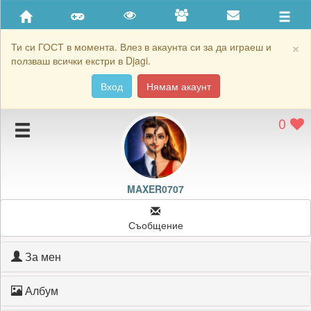
Приятели
Хронология на игри
×
Ти си ГОСТ в момента. Влез в акаунта си за да играеш и
ползваш всички екстри в Djagi.
Активност
Вход
Нямам акаунт
Постижения
0
Подаръците на MAXER0707
Картичките на MAXER0707
Блокирай MAXER0707
MAXER0707
Съобщение
За мен
Албум