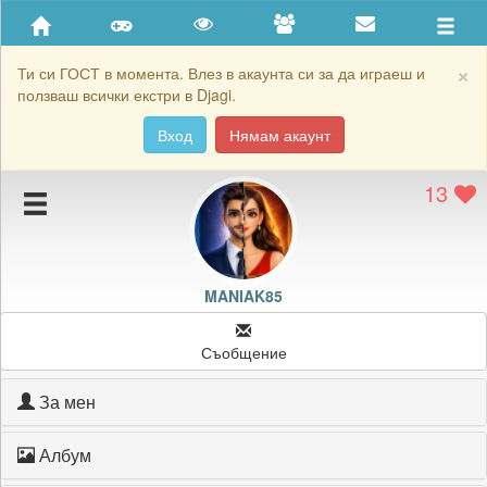
Приятели
Хронология на игри
×
Ти си ГОСТ в момента. Влез в акаунта си за да играеш и
ползваш всички екстри в Djagi.
Активност
Вход
Нямам акаунт
Постижения
13
Подаръците на MANIAK85
Картичките на MANIAK85
Блокирай MANIAK85
MANIAK85
Съобщение
За мен
Албум