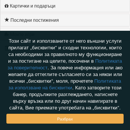
Картички и подаръци
Последни постижения
Моите игри
Този сайт и използваните от него външни услуги
прилагат „бисквитки“ и сходни технологии, които
Хронология на игри
са необходими за правилното му функциониране
и за постигане на целите, посочени в
Политиката
за поверителност
. За повече информация или ако
желаете да оттеглите съгласието си за някои или
всички „бисквитки“, моля, прочетете
Политиката
за използване на бисквитки
. Като затворите този
банер, продължите разглеждането, натиснете
върху връзка или по друг начин навигирате в
сайта, Вие приемате употребата на „бисквитки“.
Разбрах