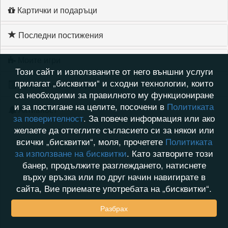
Картички и подаръци
Последни постижения
Моите игри
Този сайт и използваните от него външни услуги
прилагат „бисквитки“ и сходни технологии, които
Хронология на игри
са необходими за правилното му функциониране
и за постигане на целите, посочени в
Политиката
Активност
за поверителност
. За повече информация или ако
желаете да оттеглите съгласието си за някои или
всички „бисквитки“, моля, прочетете
Политиката
за използване на бисквитки
. Като затворите този
банер, продължите разглеждането, натиснете
върху връзка или по друг начин навигирате в
сайта, Вие приемате употребата на „бисквитки“.
Разбрах