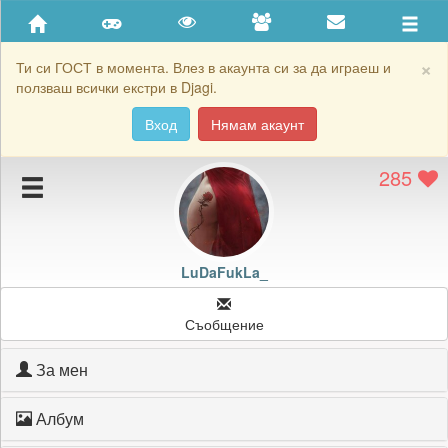
Приятели
Хронология на игри
×
Ти си ГОСТ в момента. Влез в акаунта си за да играеш и
ползваш всички екстри в Djagi.
Активност
Вход
Нямам акаунт
Постижения
285
Подаръците на LuDaFukLa_
Картичките на LuDaFukLa_
Блокирай LuDaFukLa_
LuDaFukLa_
Съобщение
За мен
Албум