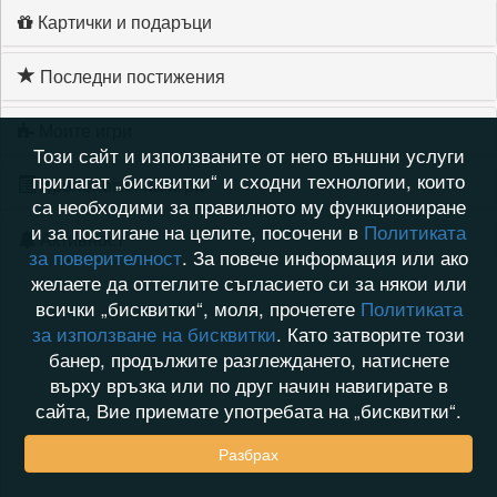
Картички и подаръци
Последни постижения
Моите игри
Този сайт и използваните от него външни услуги
прилагат „бисквитки“ и сходни технологии, които
Хронология на игри
са необходими за правилното му функциониране
и за постигане на целите, посочени в
Политиката
Активност
за поверителност
. За повече информация или ако
желаете да оттеглите съгласието си за някои или
всички „бисквитки“, моля, прочетете
Политиката
за използване на бисквитки
. Като затворите този
банер, продължите разглеждането, натиснете
върху връзка или по друг начин навигирате в
сайта, Вие приемате употребата на „бисквитки“.
Разбрах