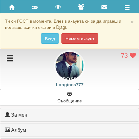
Приятели
Хронология на игри
×
Ти си ГОСТ в момента. Влез в акаунта си за да играеш и
ползваш всички екстри в Djagi.
Активност
Вход
Нямам акаунт
Постижения
73
Подаръците на Longines777
Картичките на Longines777
Блокирай Longines777
Longines777
Съобщение
За мен
Албум