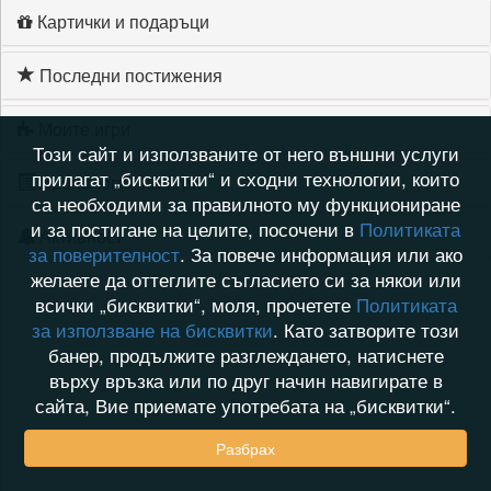
Картички и подаръци
Последни постижения
Моите игри
Този сайт и използваните от него външни услуги
прилагат „бисквитки“ и сходни технологии, които
Хронология на игри
са необходими за правилното му функциониране
и за постигане на целите, посочени в
Политиката
Активност
за поверителност
. За повече информация или ако
желаете да оттеглите съгласието си за някои или
всички „бисквитки“, моля, прочетете
Политиката
за използване на бисквитки
. Като затворите този
банер, продължите разглеждането, натиснете
върху връзка или по друг начин навигирате в
сайта, Вие приемате употребата на „бисквитки“.
Разбрах