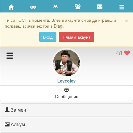
Приятели
Хронология на игри
×
Ти си ГОСТ в момента. Влез в акаунта си за да играеш и
ползваш всички екстри в Djagi.
Активност
Вход
Нямам акаунт
Постижения
48
Подаръците на Levcolev
Картичките на Levcolev
Блокирай Levcolev
Levcolev
Съобщение
За мен
Албум