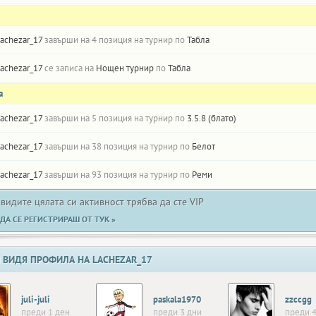
achezar_17
завърши на 4 позиция на турнир по
Табла
achezar_17
се записа на
Нощен турнир
по
Табла
а
achezar_17
завърши на 5 позиция на турнир по
3.5.8 (блато)
achezar_17
завърши на 38 позиция на турнир по
Белот
achezar_17
завърши на 93 позиция на турнир по
Реми
 видите цялата си активност трябва да сте VIP
ДА СЕ РЕГИСТРИРАШ ОТ ТУК »
 ВИДЯ ПРОФИЛА НА LACHEZAR_17
juli-juli
paskala1970
zzccgg
преди 1 ден
преди 3 дни
преди 4