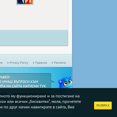
не
Privacy Policy
Правила
Реклама
РАВЕЙ!
О ИМАШ ВЪПРОСИ КЪМ
ИПА НА САЙТА НАТИСНИ ТУК
илното му функциониране и за постигане на
кои или всички „бисквитки“, моля, прочетете
РАЗБРАХ
и по друг начин навигирате в сайта, Вие
дмични
Турнири
, в които може да се включите.