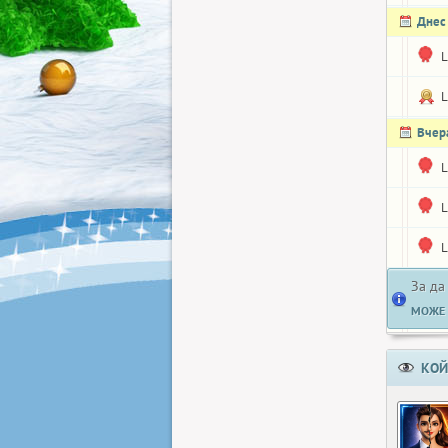
Днес
L
L
Вчер
L
L
L
За да
МОЖЕ 
КОЙ