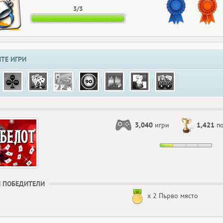
3/3
ТЕ ИГРИ
3,040
игри
1,421
по
 ПОБЕДИТЕЛИ
x 2 Първо място