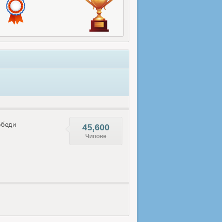
беди
45,600
Чипове