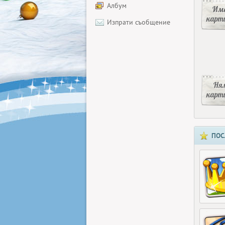
Албум
Има
карт
Изпрати съобщение
Ня
карт
ПОС