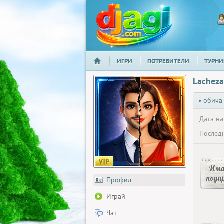
ИГРИ
ПОТРЕБИТЕЛИ
ТУРНИ
НАЧАЛО
djagi.com
Lacheza
• обича
Дата на
Последн
Има
пода
Профил
Играй
Чат