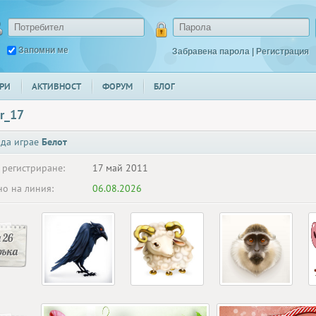
Запомни ме
Забравена парола
|
Регистрация
РИ
АКТИВНОСТ
ФОРУМ
БЛОГ
r_17
 да играе
Белот
 регистриране:
17 май 2011
о на линия:
06.08.2026
 26
ръка