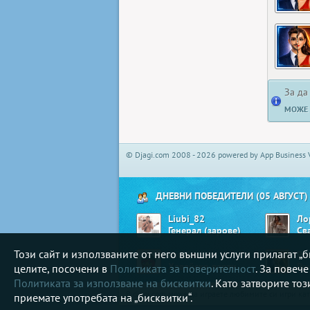
За да
МОЖЕ 
© Djagi.com 2008 - 2026 powered by App Business 
ДНЕВНИ ПОБЕДИТЕЛИ (05 АВГУСТ)
Liubi_82
Ло
Генерал (зарове)
Св
Този сайт и използваните от него външни услуги прилагат 
shusha
Pet
Хавайско парти
Ре
целите, посочени в
Политиката за поверителност
. За повеч
Политиката за използване на бисквитки
. Като затворите то
В djagi.com може да играете любимите си игри ка
приемате употребата на „бисквитки“.