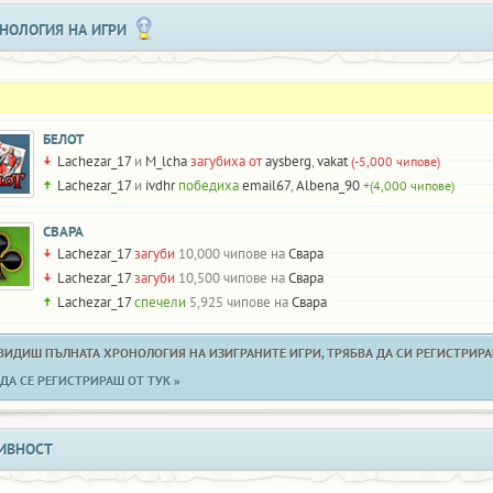
НОЛОГИЯ НА ИГРИ
БЕЛОТ
Lachezar_17
и
M_lcha
загубиха от
aysberg
,
vakat
(-5,000 чипове)
Lachezar_17
и
ivdhr
победиха
email67
,
Albena_90
+(4,000 чипове)
СВАРА
Lachezar_17
загуби
10,000 чипове на
Свара
Lachezar_17
загуби
10,500 чипове на
Свара
Lachezar_17
спечели
5,925 чипове на
Свара
 ВИДИШ ПЪЛНАТА ХРОНОЛОГИЯ НА ИЗИГРАНИТЕ ИГРИ, ТРЯБВА ДА СИ РЕГИСТРИРАН
ДА СЕ РЕГИСТРИРАШ ОТ ТУК »
ИВНОСТ