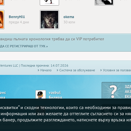
BennyHill
okema
преди 4 дни
30 юли
 видиш пълната хронология трябва да си VIP потребител
ДА СЕ РЕГИСТРИРАШ ОТ ТУК »
Ventures LLC | Последна промяна: 14.07.2026
Начало
Системa за обслужване
Условия за ползва
ЗД
АК
рис
vasbul
ЕК
ара
Билярд
„бисквитки“ и сходни технологии, които са необходими за прав
ar_Petr
bandalovski
ми
Белот - Висша лига
е информация или ако желаете да оттеглите съгласието си за ня
зи банер, продължите разглеждането, натиснете върху връзка ил
то
Белот
, Сантасе,
Свара
и много други. За най-добрите играчи се организират ежесе