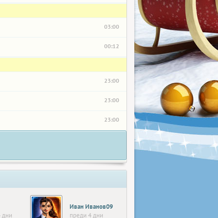
03:00
00:12
23:00
23:00
23:00
Иван Иванов09
 дни
преди 4 дни