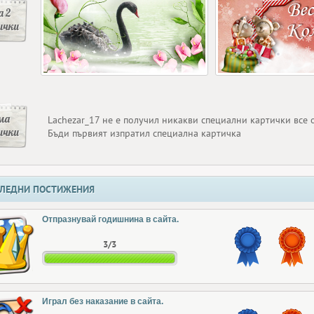
 2
ички
ма
Lachezar_17 не е получил никакви специални картички все
ички
Бъди първият изпратил специална картичка
ЛЕДНИ ПОСТИЖЕНИЯ
Отпразнувай годишнина в сайта.
3/3
Играл без наказание в сайта.