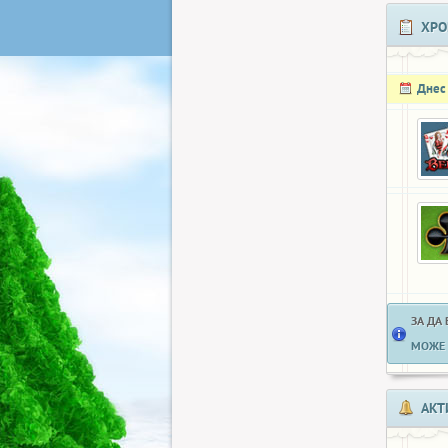
ХРО
Днес
ЗА ДА
МОЖЕ 
АКТ