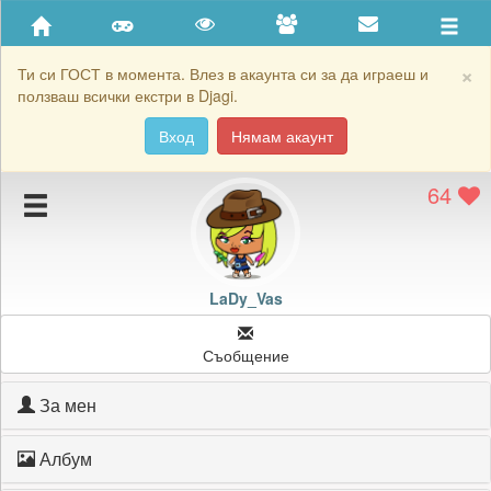
Приятели
Хронология на игри
×
Ти си ГОСТ в момента. Влез в акаунта си за да играеш и
ползваш всички екстри в Djagi.
Активност
Вход
Нямам акаунт
Постижения
64
Подаръците на LaDy_Vas
Картичките на LaDy_Vas
Блокирай LaDy_Vas
LaDy_Vas
Съобщение
За мен
Албум