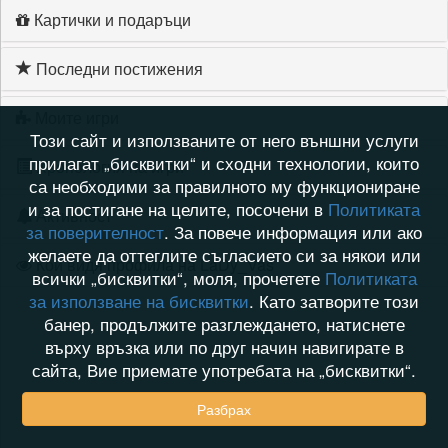
Картички и подаръци
Последни постижения
Моите игри
Този сайт и използваните от него външни услуги
прилагат „бисквитки“ и сходни технологии, които
Хронология на игри
са необходими за правилното му функциониране
и за постигане на целите, посочени в
Политиката
Активност
за поверителност
. За повече информация или ако
желаете да оттеглите съгласието си за някои или
Кой видя профила на LaDy_Vas
всички „бисквитки“, моля, прочетете
Политиката
за използване на бисквитки
. Като затворите този
банер, продължите разглеждането, натиснете
върху връзка или по друг начин навигирате в
сайта, Вие приемате употребата на „бисквитки“.
Разбрах