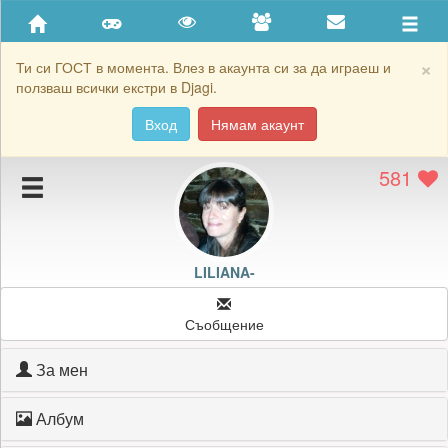
Приятели
Хронология на игри
×
Ти си ГОСТ в момента. Влез в акаунта си за да играеш и
ползваш всички екстри в Djagi.
Активност
Вход
Нямам акаунт
Постижения
581
Подаръците на LILIANA-
Картичките на LILIANA-
Блокирай LILIANA-
LILIANA-
Съобщение
За мен
Албум