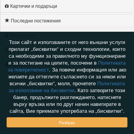
Картички и подаръци
Последни постижения
Моите игри
Този сайт и използваните от него външни услуги
прилагат „бисквитки“ и сходни технологии, които
Хронология на игри
са необходими за правилното му функциониране
и за постигане на целите, посочени в
Политиката
Активност
за поверителност
. За повече информация или ако
желаете да оттеглите съгласието си за някои или
всички „бисквитки“, моля, прочетете
Политиката
за използване на бисквитки
. Като затворите този
банер, продължите разглеждането, натиснете
върху връзка или по друг начин навигирате в
сайта, Вие приемате употребата на „бисквитки“.
Разбрах