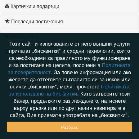
Картички и подаръци
Последни постижения
Моите игри
Този сайт и използваните от него външни услуги
прилагат „бисквитки“ и сходни технологии, които
Хронология на игри
са необходими за правилното му функциониране
и за постигане на целите, посочени в
Политиката
за поверителност
. За повече информация или ако
желаете да оттеглите съгласието си за някои или
всички „бисквитки“, моля, прочетете
Политиката
за използване на бисквитки
. Като затворите този
банер, продължите разглеждането, натиснете
върху връзка или по друг начин навигирате в
сайта, Вие приемате употребата на „бисквитки“.
Разбрах