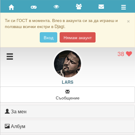
Приятели
Хронология на игри
×
Ти си ГОСТ в момента. Влез в акаунта си за да играеш и
ползваш всички екстри в Djagi.
Активност
Вход
Нямам акаунт
Постижения
38
Подаръците на LARS
Картичките на LARS
Блокирай LARS
LARS
Съобщение
За мен
Албум