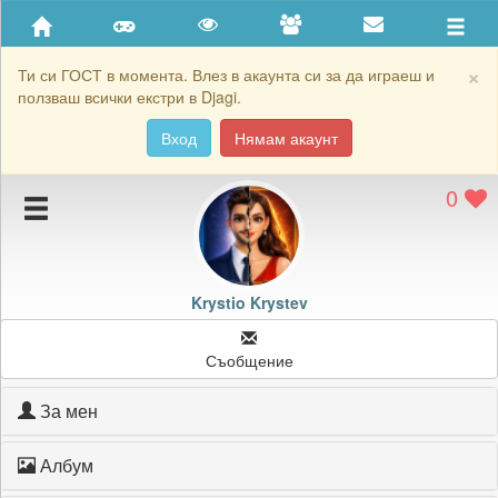
Приятели
Хронология на игри
×
Ти си ГОСТ в момента. Влез в акаунта си за да играеш и
ползваш всички екстри в Djagi.
Активност
Вход
Нямам акаунт
Постижения
0
Подаръците на Krystio Krystev
Картичките на Krystio Krystev
Блокирай Krystio Krystev
Krystio Krystev
Съобщение
За мен
Албум