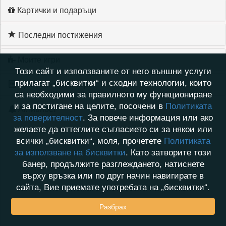
Картички и подаръци
Последни постижения
Моите игри
Този сайт и използваните от него външни услуги
прилагат „бисквитки“ и сходни технологии, които
Хронология на игри
са необходими за правилното му функциониране
и за постигане на целите, посочени в
Политиката
Активност
за поверителност
. За повече информация или ако
желаете да оттеглите съгласието си за някои или
всички „бисквитки“, моля, прочетете
Политиката
за използване на бисквитки
. Като затворите този
банер, продължите разглеждането, натиснете
върху връзка или по друг начин навигирате в
сайта, Вие приемате употребата на „бисквитки“.
Разбрах