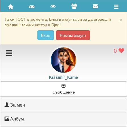
Приятели
Хронология на игри
×
Ти си ГОСТ в момента. Влез в акаунта си за да играеш и
ползваш всички екстри в Djagi.
Активност
Вход
Нямам акаунт
Постижения
0
Подаръците на Krasimir_Kame
Картичките на Krasimir_Kame
Блокирай Krasimir_Kame
Krasimir_Kame
Съобщение
За мен
Албум