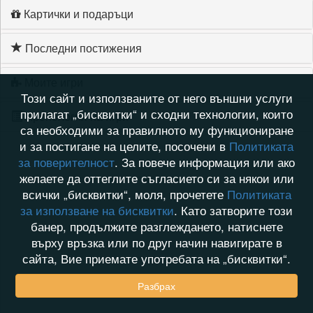
Картички и подаръци
Последни постижения
Моите игри
Този сайт и използваните от него външни услуги
прилагат „бисквитки“ и сходни технологии, които
Хронология на игри
са необходими за правилното му функциониране
и за постигане на целите, посочени в
Политиката
за поверителност
. За повече информация или ако
желаете да оттеглите съгласието си за някои или
всички „бисквитки“, моля, прочетете
Политиката
за използване на бисквитки
. Като затворите този
банер, продължите разглеждането, натиснете
върху връзка или по друг начин навигирате в
сайта, Вие приемате употребата на „бисквитки“.
Разбрах