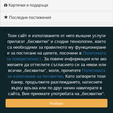
Картички и подаръци
Последни постижения
Моите игри
Този сайт и използваните от него външни услуги
прилагат „бисквитки“ и сходни технологии, които
Хронология на игри
са необходими за правилното му функциониране
и за постигане на целите, посочени в
Политиката
Активност
за поверителност
. За повече информация или ако
желаете да оттеглите съгласието си за някои или
всички „бисквитки“, моля, прочетете
Политиката
за използване на бисквитки
. Като затворите този
банер, продължите разглеждането, натиснете
върху връзка или по друг начин навигирате в
сайта, Вие приемате употребата на „бисквитки“.
Разбрах