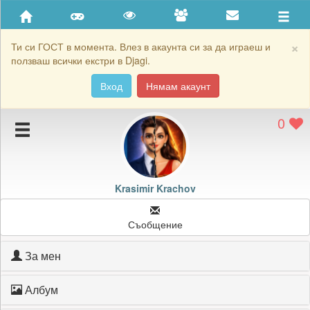
Приятели
Хронология на игри
×
Ти си ГОСТ в момента. Влез в акаунта си за да играеш и
ползваш всички екстри в Djagi.
Активност
Вход
Нямам акаунт
Постижения
0
Подаръците на Krasimir Krachov
Картичките на Krasimir Krachov
Блокирай Krasimir Krachov
Krasimir Krachov
Съобщение
За мен
Албум