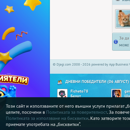
За да
МОЖЕ 
© Djagi.com 2008 - 2026 powered by App Business 
ДНЕВНИ ПОБЕДИТЕЛИ (06 АВГУСТ)
Ficheto78
ge
Белот
Ша
Този сайт и използваните от него външни услуги прилагат 
Villie
Ni
Шише
Ре
целите, посочени в
Политиката за поверителност
. За повеч
Политиката за използване на бисквитки
. Като затворите то
В djagi.com може да играете любимите си игри ка
приемате употребата на „бисквитки“.