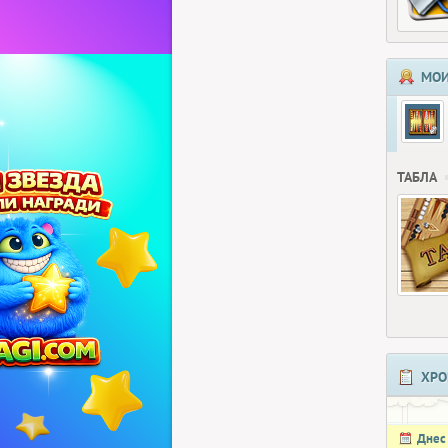
МОИ
ТАБЛА
ХРО
Днес