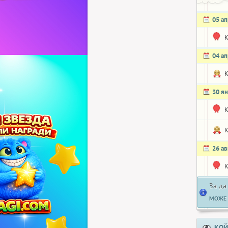
05 а
K
04 а
K
30 я
K
K
26 ав
K
За да
МОЖЕ 
КОЙ