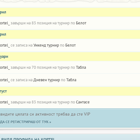
прил
ortel_
завърши на 83 позиция на турнир по
Белот
прил
ortel_
се записа на
Уикенд турнир
по
Белот
нуари
ortel_
завърши на 70 позиция на турнир по
Табла
ortel_
се записа на
Дневен турнир
по
Табла
густ
ortel_
завърши на 83 позиция на турнир по
Сантасе
 видите цялата си активност трябва да сте VIP
ДА СЕ РЕГИСТРИРАШ ОТ ТУК »
 ВИДЯ ПРОФИЛА НА KORTEL_