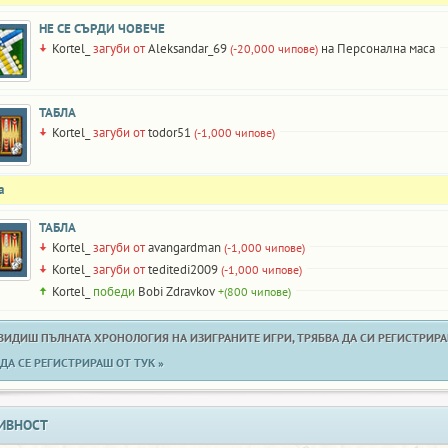
НЕ СЕ СЪРДИ ЧОВЕЧЕ
Kortel_
загуби от
Aleksandar_69
на Персонална маса
(-20,000 чипове)
ТАБЛА
Kortel_
загуби от
todor51
(-1,000 чипове)
а
ТАБЛА
Kortel_
загуби от
avangardman
(-1,000 чипове)
Kortel_
загуби от
teditedi2009
(-1,000 чипове)
Kortel_
победи
Bobi Zdravkov
+(800 чипове)
 ВИДИШ ПЪЛНАТА ХРОНОЛОГИЯ НА ИЗИГРАНИТЕ ИГРИ, ТРЯБВА ДА СИ РЕГИСТРИРАН
ДА СЕ РЕГИСТРИРАШ ОТ ТУК »
ИВНОСТ