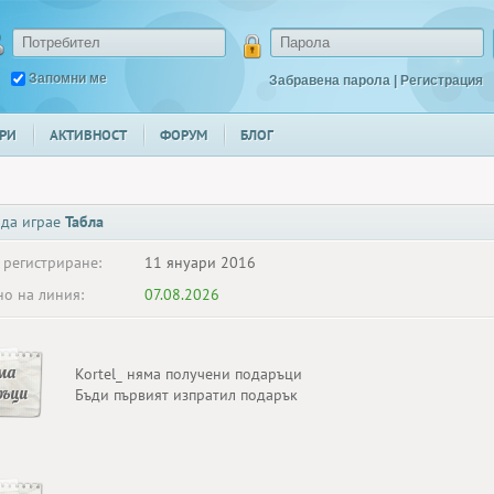
Запомни ме
Забравена парола
|
Регистрация
РИ
АКТИВНОСТ
ФОРУМ
БЛОГ
 да играе
Табла
 регистриране:
11 януари 2016
о на линия:
07.08.2026
ма
Kortel_ няма получени подаръци
ръци
Бъди първият изпратил подарък