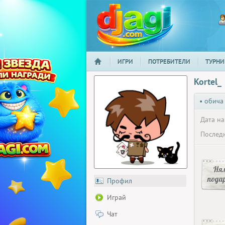
ИГРИ
ПОТРЕБИТЕЛИ
ТУРНИ
НАЧАЛО
djagi.com
Kortel_
• обича
Дата на
Последн
Ня
пода
Профил
Играй
Чат