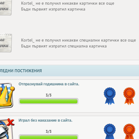
ма
Kortel_ не е получил никакви картички все още
ички
Бъди първият изпратил картичка
ма
Kortel_ не е получил никакви специални картички все още
ички
Бъди първият изпратил специална картичка
ЛЕДНИ ПОСТИЖЕНИЯ
Отпразнувай годишнина в сайта.
3/3
Играл без наказание в сайта.
3/3