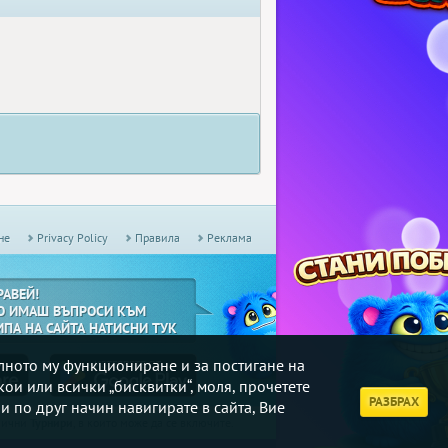
не
Privacy Policy
Правила
Реклама
РАВЕЙ!
О ИМАШ ВЪПРОСИ КЪМ
ИПА НА САЙТА НАТИСНИ ТУК
илното му функциониране и за постигане на
кои или всички „бисквитки“, моля, прочетете
РАЗБРАХ
и по друг начин навигирате в сайта, Вие
дмични
Турнири
, в които може да се включите.