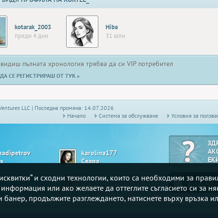
kotarak_2003
Hiba
преди 4 дни
31 юли
 видиш пълната хронология трябва да си VIP потребител
ДА СЕ РЕГИСТРИРАШ ОТ ТУК »
Ventures LLC | Последна промяна: 14.07.2026
Начало
Системa за обслужване
Условия за ползва
ЗД
АК
nadipetrov
karolina177
ЕК
х
Свара
„бисквитки“ и сходни технологии, които са необходими за прав
cky_At
Ef5dafad
ми
Табла - Комбинирана
е информация или ако желаете да оттеглите съгласието си за ня
зи банер, продължите разглеждането, натиснете върху връзка ил
то
Белот
, Сантасе,
Свара
и много други. За най-добрите играчи се организират ежесе