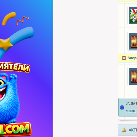
Вчер
ЗА ДА
МОЖЕ 
АКТ