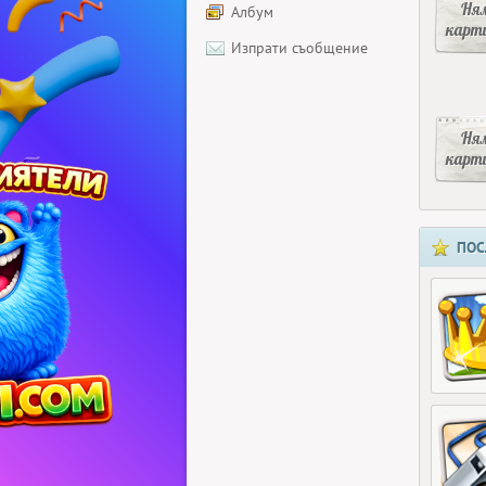
Ня
Албум
карт
Изпрати съобщение
Ня
карт
ПОС