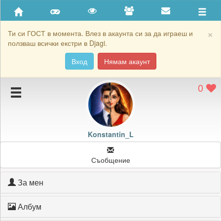
Приятели
Хронология на игри
×
Ти си ГОСТ в момента. Влез в акаунта си за да играеш и
ползваш всички екстри в Djagi.
Активност
Вход
Нямам акаунт
Постижения
0
Подаръците на Konstantin_L
Картичките на Konstantin_L
Блокирай Konstantin_L
Konstantin_L
Съобщение
За мен
Албум