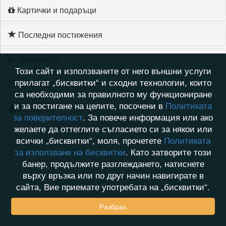
Картички и подаръци
Последни постижения
Моите игри
Този сайт и използваните от него външни услуги
прилагат „бисквитки“ и сходни технологии, които
Хронология на игри
са необходими за правилното му функциониране
и за постигане на целите, посочени в
Политиката
Активност
за поверителност
. За повече информация или ако
желаете да оттеглите съгласието си за някои или
всички „бисквитки“, моля, прочетете
Политиката
за използване на бисквитки
. Като затворите този
банер, продължите разглеждането, натиснете
върху връзка или по друг начин навигирате в
сайта, Вие приемате употребата на „бисквитки“.
Разбрах