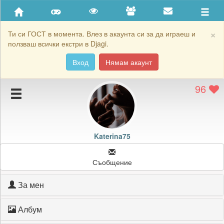
Приятели
Хронология на игри
×
Ти си ГОСТ в момента. Влез в акаунта си за да играеш и
ползваш всички екстри в Djagi.
Активност
Вход
Нямам акаунт
Постижения
96
Подаръците на Katerina75
Картичките на Katerina75
Блокирай Katerina75
Katerina75
Съобщение
За мен
Албум