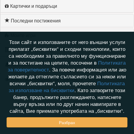
Картички и подаръци
Последни постижения
Моите игри
Този сайт и използваните от него външни услуги
прилагат „бисквитки“ и сходни технологии, които
Хронология на игри
са необходими за правилното му функциониране
и за постигане на целите, посочени в
Политиката
Активност
за поверителност
. За повече информация или ако
желаете да оттеглите съгласието си за някои или
Кой видя профила на Katerina75
всички „бисквитки“, моля, прочетете
Политиката
за използване на бисквитки
. Като затворите този
банер, продължите разглеждането, натиснете
върху връзка или по друг начин навигирате в
сайта, Вие приемате употребата на „бисквитки“.
Разбрах