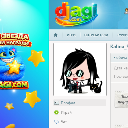
ИГРИ
ПОТРЕБИТЕЛИ
ТУРНИ
НАЧАЛО
djagi.com
Kalina_
• обича
Дата на
Последн
Ня
пода
Профил
Играй
Чат