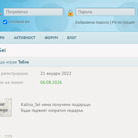
Запомни ме
Забравена парола
|
Регистрация
РИ
АКТИВНОСТ
ФОРУМ
БЛОГ
Sei
 да играе
Табла
 регистриране:
21 януари 2022
о на линия:
06.08.2026
ма
Kalina_Sei няма получени подаръци
ръци
Бъди първият изпратил подарък