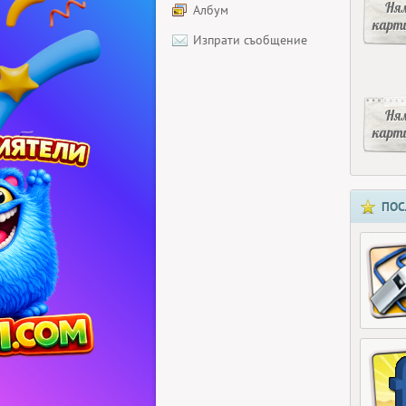
Ня
Албум
карт
Изпрати съобщение
Ня
карт
ПОС