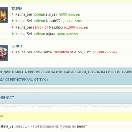
ТАБЛА
Kalina_Sei
победи
sisi_sev
+(800 чипове)
Kalina_Sei
победи
Nasuh53
+(800 чипове)
Kalina_Sei
загуби от
Nasuh53
(-1,000 чипове)
Kalina_Sei
победи
tdjuut
+(800 чипове)
БЕЛОТ
Kalina_Sei
и
pavlikenski
загубиха от
e_65
,
ROY1
(-2,000 чипове)
 ВИДИШ ПЪЛНАТА ХРОНОЛОГИЯ НА ИЗИГРАНИТЕ ИГРИ, ТРЯБВА ДА СИ РЕГИСТРИРАН
ДА СЕ РЕГИСТРИРАШ ОТ ТУК »
ИВНОСТ
ни
alina_Sei
завърши на 54 позиция на турнир по
Белот