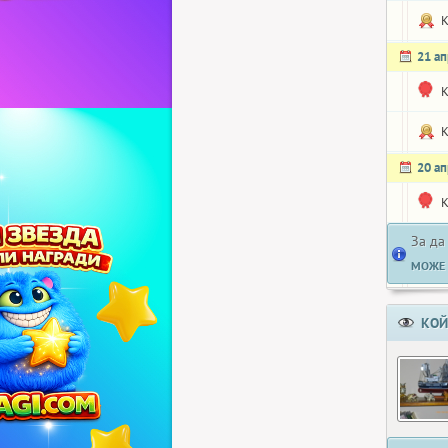
K
21 а
K
K
20 а
K
За да
МОЖЕ 
КОЙ