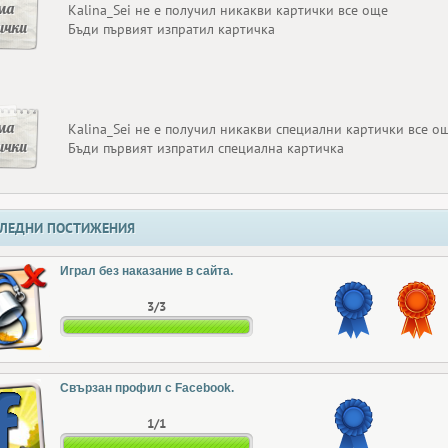
ма
Kalina_Sei не е получил никакви картички все още
ички
Бъди първият изпратил картичка
ма
Kalina_Sei не е получил никакви специални картички все о
ички
Бъди първият изпратил специална картичка
ЛЕДНИ ПОСТИЖЕНИЯ
Играл без наказание в сайта.
3/3
Свързан профил с Facebook.
1/1