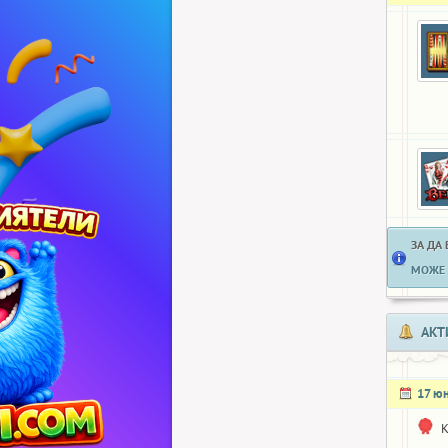
ЗА ДА
МОЖЕ 
АКТ
17 ю
K