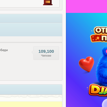
беди
109,100
Чипове