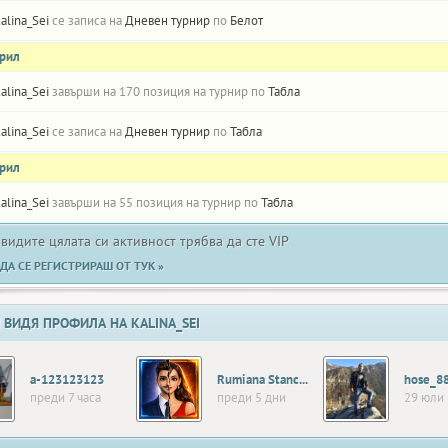
alina_Sei
се записа на
Дневен турнир
по
Белот
прил
alina_Sei
завърши на 170 позиция на турнир по
Табла
alina_Sei
се записа на
Дневен турнир
по
Табла
прил
alina_Sei
завърши на 55 позиция на турнир по
Табла
 видите цялата си активност трябва да сте VIP
ДА СЕ РЕГИСТРИРАШ ОТ ТУК »
 ВИДЯ ПРОФИЛА НА KALINA_SEI
a-123123123
Rumiana Stanceva
hose_8
преди 7 часа
преди 5 дни
29 юли