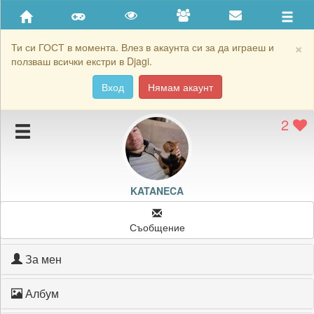
Приятели
Хронология на игри
×
Ти си ГОСТ в момента. Влез в акаунта си за да играеш и
ползваш всички екстри в Djagi.
Активност
Вход
Нямам акаунт
Постижения
2
Подаръците на KATANECA
Картичките на KATANECA
Блокирай KATANECA
KATANECA
Съобщение
За мен
Албум