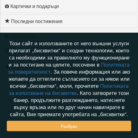
Картички и подаръци
Последни постижения
Моите игри
Този сайт и използваните от него външни услуги
прилагат „бисквитки“ и сходни технологии, които
Хронология на игри
са необходими за правилното му функциониране
и за постигане на целите, посочени в
Политиката
Активност
за поверителност
. За повече информация или ако
желаете да оттеглите съгласието си за някои или
всички „бисквитки“, моля, прочетете
Политиката
за използване на бисквитки
. Като затворите този
банер, продължите разглеждането, натиснете
върху връзка или по друг начин навигирате в
сайта, Вие приемате употребата на „бисквитки“.
Разбрах