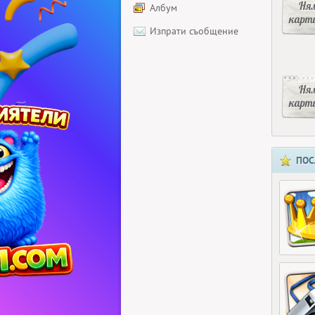
Ня
Албум
карт
Изпрати съобщение
Ня
карт
ПОС