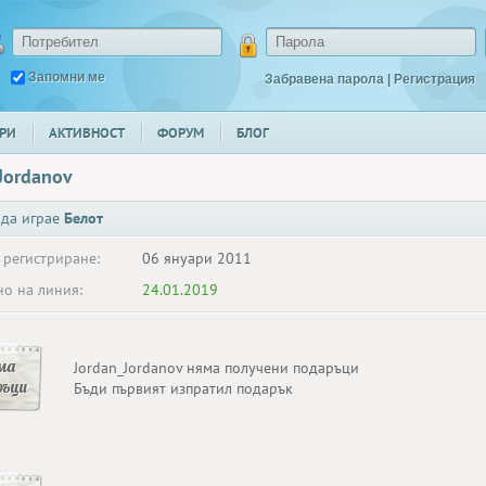
Запомни ме
Забравена парола
|
Регистрация
РИ
АКТИВНОСТ
ФОРУМ
БЛОГ
Jordanov
 да играе
Белот
 регистриране:
06 януари 2011
о на линия:
24.01.2019
ма
Jordan_Jordanov няма получени подаръци
ръци
Бъди първият изпратил подарък