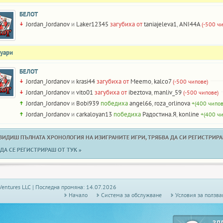
БЕЛОТ
Jordan_Jordanov
и
Laker12345
загубиха от
taniajeleva1
,
ANI44A
(-500 ч
нуари
БЕЛОТ
Jordan_Jordanov
и
krasi44
загубиха от
Meemo
,
kalco7
(-500 чипове)
Jordan_Jordanov
и
vito01
загубиха от
ibeztova
,
manliv_59
(-500 чипове)
Jordan_Jordanov
и
Bobi939
победиха
angel66
,
roza_orlinova
+(400 чипов
Jordan_Jordanov
и
carkaloyan13
победиха
Радостина.Я
,
konline
+(400 чи
 ВИДИШ ПЪЛНАТА ХРОНОЛОГИЯ НА ИЗИГРАНИТЕ ИГРИ, ТРЯБВА ДА СИ РЕГИСТРИРАН
ДА СЕ РЕГИСТРИРАШ ОТ ТУК »
Ventures LLC | Последна промяна: 14.07.2026
Начало
Системa за обслужване
Условия за ползва