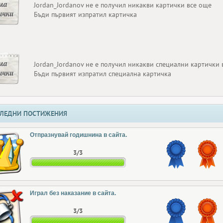
ма
Jordan_Jordanov не е получил никакви картички все още
ички
Бъди първият изпратил картичка
ма
Jordan_Jordanov не е получил никакви специални картички 
ички
Бъди първият изпратил специална картичка
ЛЕДНИ ПОСТИЖЕНИЯ
Отпразнувай годишнина в сайта.
3/3
Играл без наказание в сайта.
3/3