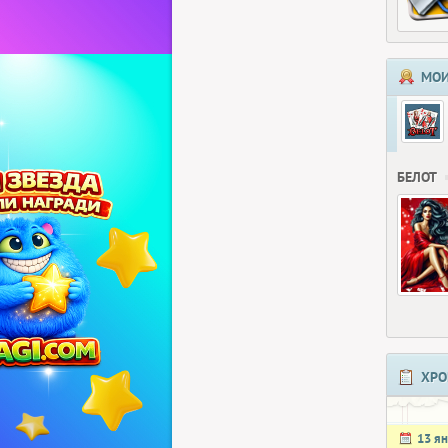
МОИ
БЕЛОТ
ХРО
13 я