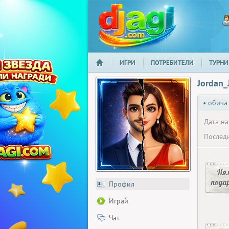
ИГРИ
ПОТРЕБИТЕЛИ
ТУРНИ
НАЧАЛО
djagi.com
Jordan_
• обича
Дата на
Последн
Ня
пода
Профил
Играй
Чат