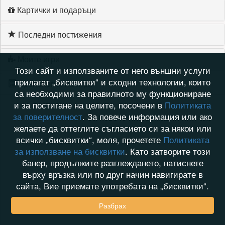
Картички и подаръци
Последни постижения
Моите игри
Този сайт и използваните от него външни услуги
прилагат „бисквитки“ и сходни технологии, които
Хронология на игри
са необходими за правилното му функциониране
и за постигане на целите, посочени в
Политиката
за поверителност
. За повече информация или ако
желаете да оттеглите съгласието си за някои или
всички „бисквитки“, моля, прочетете
Политиката
за използване на бисквитки
. Като затворите този
банер, продължите разглеждането, натиснете
върху връзка или по друг начин навигирате в
сайта, Вие приемате употребата на „бисквитки“.
Разбрах