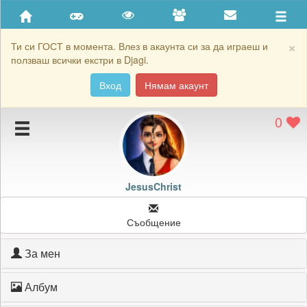
Приятели
Хронология на игри
×
Ти си ГОСТ в момента. Влез в акаунта си за да играеш и
ползваш всички екстри в Djagi.
Активност
Вход
Нямам акаунт
Постижения
0
Подаръците на JesusChrist
Картичките на JesusChrist
Блокирай JesusChrist
JesusChrist
Съобщение
За мен
Албум