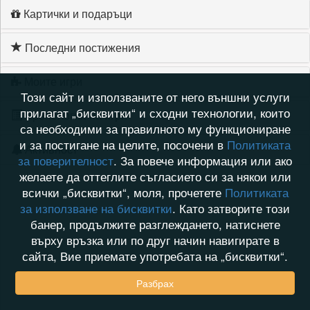
Картички и подаръци
Последни постижения
Моите игри
Този сайт и използваните от него външни услуги
прилагат „бисквитки“ и сходни технологии, които
Хронология на игри
са необходими за правилното му функциониране
и за постигане на целите, посочени в
Политиката
Активност
за поверителност
. За повече информация или ако
желаете да оттеглите съгласието си за някои или
всички „бисквитки“, моля, прочетете
Политиката
за използване на бисквитки
. Като затворите този
банер, продължите разглеждането, натиснете
върху връзка или по друг начин навигирате в
сайта, Вие приемате употребата на „бисквитки“.
Разбрах