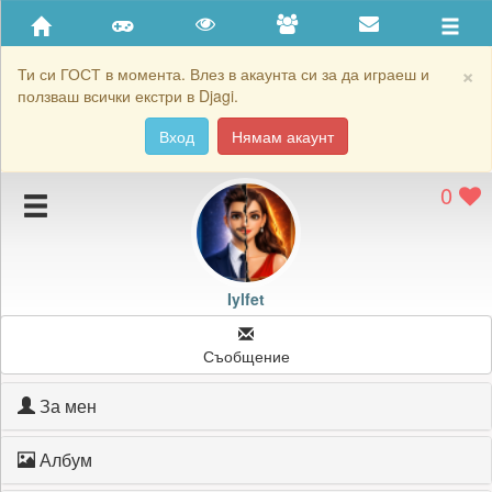
Приятели
Хронология на игри
×
Ти си ГОСТ в момента. Влез в акаунта си за да играеш и
ползваш всички екстри в Djagi.
Активност
Вход
Нямам акаунт
Постижения
0
Подаръците на Iylfet
Картичките на Iylfet
Блокирай Iylfet
Iylfet
Съобщение
За мен
Албум