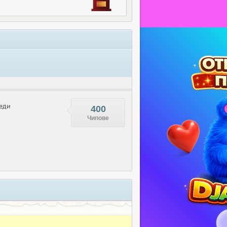
еди
400
Чипове