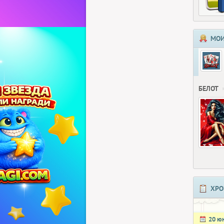
МОИ
БЕЛОТ
ХРО
20 ю