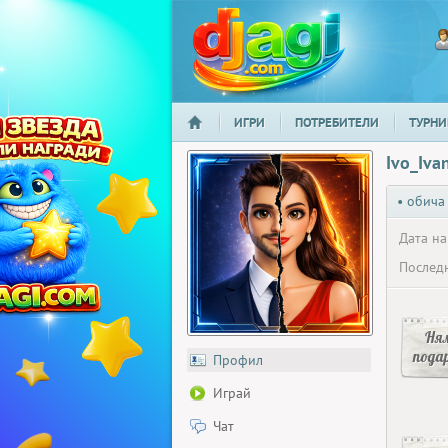
ИГРИ
ПОТРЕБИТЕЛИ
ТУРНИ
НАЧАЛО
djagi.com
Ivo_Iva
• обича
Дата на
Последн
Ня
пода
Профил
Играй
Чат