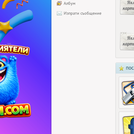
Ня
Албум
карт
Изпрати съобщение
Ня
карт
ПОС