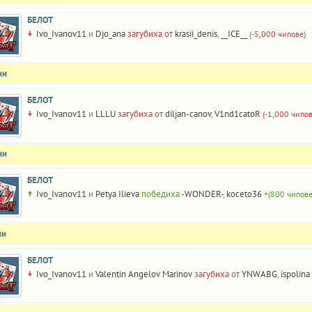
БЕЛОТ
Ivo_Ivanov11
и
Djo_ana
загубиха от
krasii_denis
,
__ICE__
(-5,000 чипове)
ни
БЕЛОТ
Ivo_Ivanov11
и
LLLU
загубиха от
diljan-canov
,
V1nd1catoR
(-1,000 чипов
ни
БЕЛОТ
Ivo_Ivanov11
и
Petya Ilieva
победиха
-WONDER-
,
koceto36
+(800 чипове
ни
БЕЛОТ
Ivo_Ivanov11
и
Valentin Angelov Marinov
загубиха от
YNWABG
,
ispolina