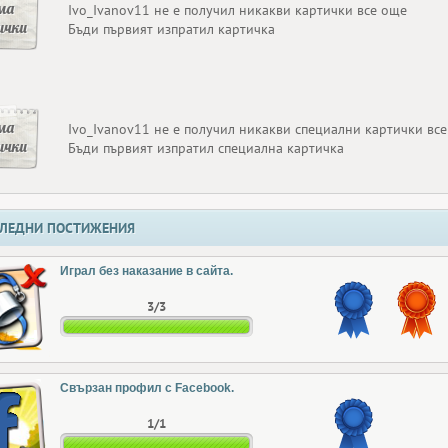
ма
Ivo_Ivanov11 не е получил никакви картички все още
ички
Бъди първият изпратил картичка
ма
Ivo_Ivanov11 не е получил никакви специални картички вс
ички
Бъди първият изпратил специална картичка
ЛЕДНИ ПОСТИЖЕНИЯ
Играл без наказание в сайта.
3/3
Свързан профил с Facebook.
1/1