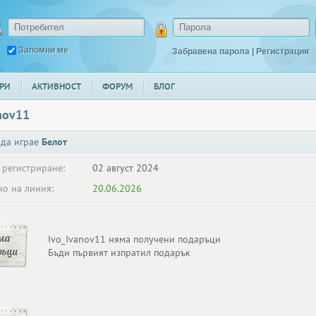
Запомни ме
Забравена парола
|
Регистрация
РИ
АКТИВНОСТ
ФОРУМ
БЛОГ
nov11
 да играе
Белот
 регистриране:
02 август 2024
о на линия:
20.06.2026
ма
Ivo_Ivanov11 няма получени подаръци
ръци
Бъди първият изпратил подарък