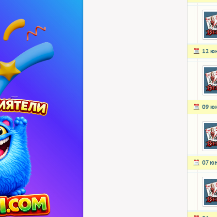
12 ю
09 ю
07 ю