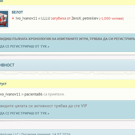
ни
БЕЛОТ
Ivo_Ivanov11
и
LLLU
загубиха от
ZeroX
,
petreiliev
(-1,000 чипове)
 ВИДИШ ПЪЛНАТА ХРОНОЛОГИЯ НА ИЗИГРАНИТЕ ИГРИ, ТРЯБВА ДА СИ РЕГИСТРИРАН
ДА СЕ РЕГИСТРИРАШ ОТ ТУК »
ИВНОСТ
густ
Ivo_Ivanov11
и
pacienta86
са приятели.
 видите цялата си активност трябва да сте VIP
ДА СЕ РЕГИСТРИРАШ ОТ ТУК »
Ventures LLC | Последна промяна: 14.07.2026