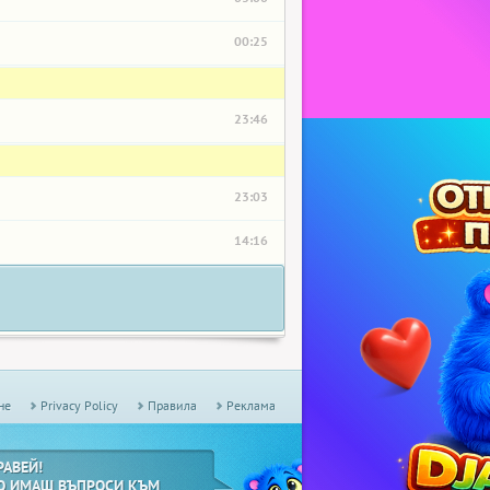
00:25
23:46
23:03
14:16
не
Privacy Policy
Правила
Реклама
РАВЕЙ!
О ИМАШ ВЪПРОСИ КЪМ