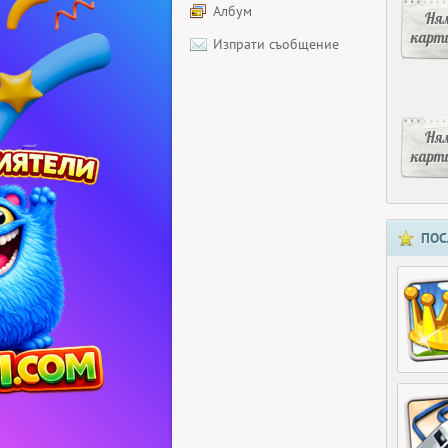
Албум
Ня
карт
Изпрати съобщение
Ня
карт
ПОС