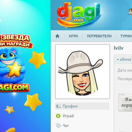
ИГРИ
ПОТРЕБИТЕЛИ
ТУРНИ
НАЧАЛО
djagi.com
IviIv
• обича
Дата на
Последн
Има
пода
Профил
Играй
Чат