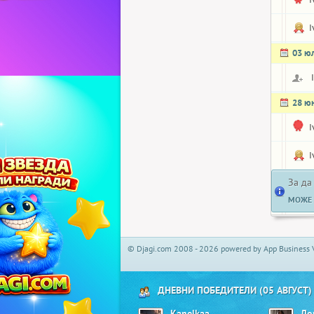
I
03 ю
28 ю
I
I
За да
МОЖЕ 
© Djagi.com 2008 - 2026 powered by App Business 
ДНЕВНИ ПОБЕДИТЕЛИ (05 АВГУСТ)
Kanelkaa
Ло