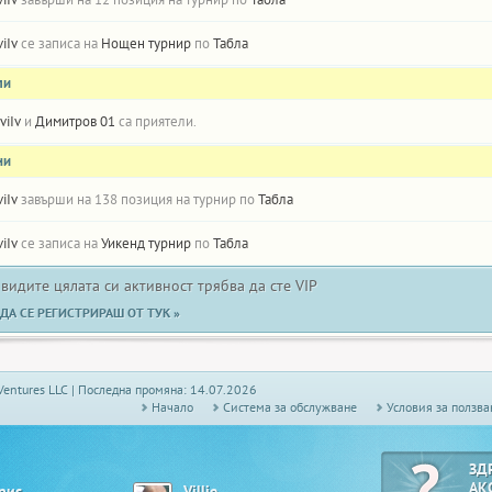
viIv
се записа на
Нощен турнир
по
Табла
ли
IviIv
и
Димитров 01
са приятели.
ни
viIv
завърши на 138 позиция на турнир по
Табла
viIv
се записа на
Уикенд турнир
по
Табла
 видите цялата си активност трябва да сте VIP
ДА СЕ РЕГИСТРИРАШ ОТ ТУК »
Ventures LLC | Последна промяна: 14.07.2026
Начало
Системa за обслужване
Условия за ползва
ЗД
АК
рис
Villie