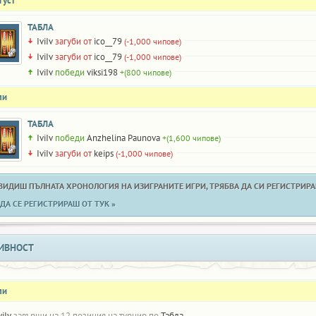
густ
ТАБЛА
IviIv
загуби от
ico__79
(-1,000 чипове)
IviIv
загуби от
ico__79
(-1,000 чипове)
IviIv
победи
viksi198
+(800 чипове)
ли
ТАБЛА
IviIv
победи
Anzhelina Paunova
+(1,600 чипове)
IviIv
загуби от
keips
(-1,000 чипове)
 ВИДИШ ПЪЛНАТА ХРОНОЛОГИЯ НА ИЗИГРАНИТЕ ИГРИ, ТРЯБВА ДА СИ РЕГИСТРИРАН
ДА СЕ РЕГИСТРИРАШ ОТ ТУК »
ИВНОСТ
ли
viIv
завърши на 12 позиция на турнир по
Табла