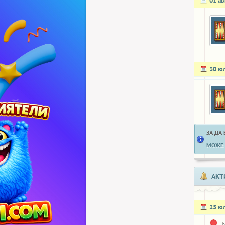
01 ав
30 ю
ЗА ДА
МОЖЕ 
АКТ
25 ю
I