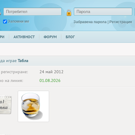
Запомни ме
Забравена парола
|
Регистрация
РИ
АКТИВНОСТ
ФОРУМ
БЛОГ
 да играе
Табла
 регистриране:
24 май 2012
о на линия:
01.08.2026
 1
ръка