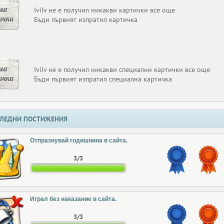
ма
IviIv не е получил никакви картички все още
ички
Бъди първият изпратил картичка
ма
IviIv не е получил никакви специални картички все още
ички
Бъди първият изпратил специална картичка
ЛЕДНИ ПОСТИЖЕНИЯ
Отпразнувай годишнина в сайта.
3/3
Играл без наказание в сайта.
3/3