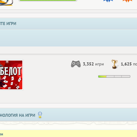
ТЕ ИГРИ
3,352
игри
1,625
по
НОЛОГИЯ НА ИГРИ
ли