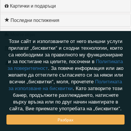
Картички и подаръци
Последни постижения
Моите игри
Този сайт и използваните от него външни услуги
прилагат „бисквитки“ и сходни технологии, които
Хронология на игри
са необходими за правилното му функциониране
и за постигане на целите, посочени в
Политиката
Активност
за поверителност
. За повече информация или ако
желаете да оттеглите съгласието си за някои или
всички „бисквитки“, моля, прочетете
Политиката
за използване на бисквитки
. Като затворите този
банер, продължите разглеждането, натиснете
върху връзка или по друг начин навигирате в
сайта, Вие приемате употребата на „бисквитки“.
Разбрах