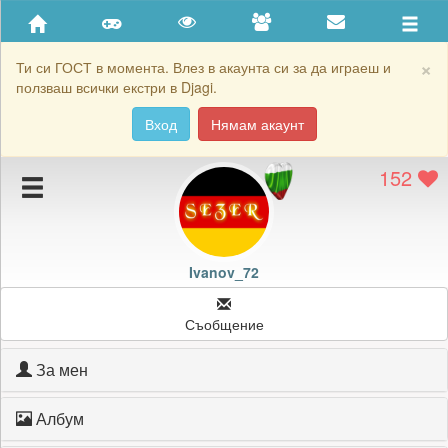
Приятели
Хронология на игри
×
Ти си ГОСТ в момента. Влез в акаунта си за да играеш и
ползваш всички екстри в Djagi.
Активност
Вход
Нямам акаунт
Постижения
152
Подаръците на Ivanov_72
Картичките на Ivanov_72
Блокирай Ivanov_72
Ivanov_72
Съобщение
За мен
Албум