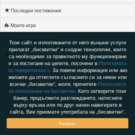
Последни постижения
Моите игри
Хронология на игри
Този сайт и използваните от него външни услуги
прилагат „бисквитки“ и сходни технологии, които
Активност
са необходими за правилното му функциониране
и за постигане на целите, посочени в
Политиката
за поверителност
. За повече информация или ако
желаете да оттеглите съгласието си за някои или
всички „бисквитки“, моля, прочетете
Политиката
за използване на бисквитки
. Като затворите този
банер, продължите разглеждането, натиснете
върху връзка или по друг начин навигирате в
сайта, Вие приемате употребата на „бисквитки“.
Разбрах