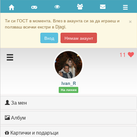
Приятели
Хронология на игри
×
Ти си ГОСТ в момента. Влез в акаунта си за да играеш и
ползваш всички екстри в Djagi.
Активност
Вход
Нямам акаунт
Постижения
11
Подаръците на Ivan_R
Картичките на Ivan_R
Блокирай Ivan_R
Ivan_R
На линия
За мен
Албум
Картички и подаръци