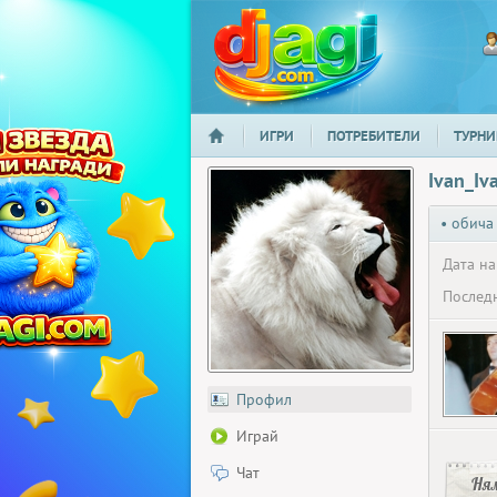
ИГРИ
ПОТРЕБИТЕЛИ
ТУРНИ
НАЧАЛО
djagi.com
Ivan_Iv
• обича
Дата на
Последн
Профил
Играй
Чат
Ня