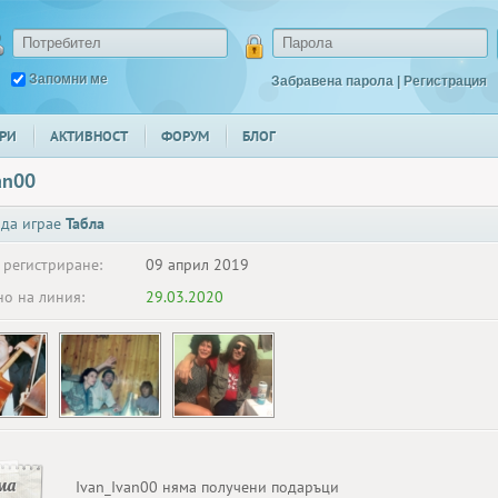
Запомни ме
Забравена парола
|
Регистрация
РИ
АКТИВНОСТ
ФОРУМ
БЛОГ
an00
 да играе
Табла
 регистриране:
09 април 2019
о на линия:
29.03.2020
ма
Ivan_Ivan00 няма получени подаръци