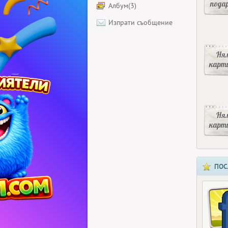
пода
Албум(3)
Изпрати съобщение
Ня
карт
Ня
карт
ПОС