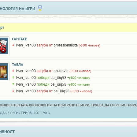
НОЛОГИЯ НА ИГРИ
арт
САНТАСЕ
Ivan_Ivan00
загуби от
profesionalista
(-500 чипове)
ТАБЛА
Ivan_Ivan00
загуби от
opakoviq
(-500 чипове)
Ivan_Ivan00
победи
bai_iliq58
+(400 чипове)
Ivan_Ivan00
победи
bai_iliq58
+(400 чипове)
Ivan_Ivan00
загуби от
bai_iliq58
(-500 чипове)
 ВИДИШ ПЪЛНАТА ХРОНОЛОГИЯ НА ИЗИГРАНИТЕ ИГРИ, ТРЯБВА ДА СИ РЕГИСТРИРАН
ДА СЕ РЕГИСТРИРАШ ОТ ТУК »
ИВНОСТ