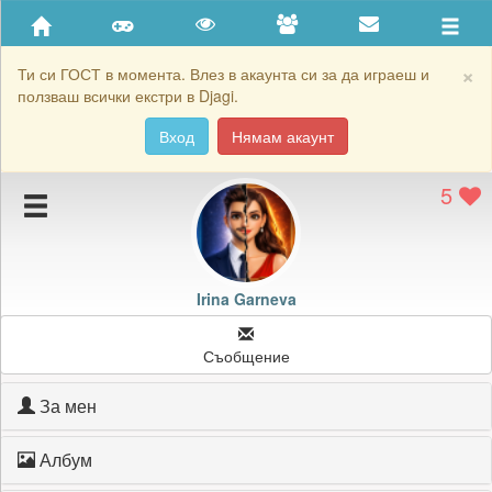
Приятели
Хронология на игри
×
Ти си ГОСТ в момента. Влез в акаунта си за да играеш и
ползваш всички екстри в Djagi.
Активност
Вход
Нямам акаунт
Постижения
5
Подаръците на Irina Garneva
Картичките на Irina Garneva
Блокирай Irina Garneva
Irina Garneva
Съобщение
За мен
Албум