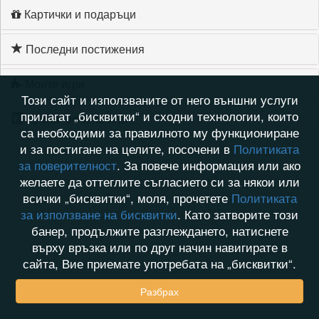
Картички и подаръци
Последни постижения
Моите игри
Този сайт и използваните от него външни услуги
прилагат „бисквитки“ и сходни технологии, които
Хронология на игри
са необходими за правилното му функциониране
и за постигане на целите, посочени в
Политиката
за поверителност
. За повече информация или ако
желаете да оттеглите съгласието си за някои или
всички „бисквитки“, моля, прочетете
Политиката
за използване на бисквитки
. Като затворите този
банер, продължите разглеждането, натиснете
върху връзка или по друг начин навигирате в
сайта, Вие приемате употребата на „бисквитки“.
Разбрах