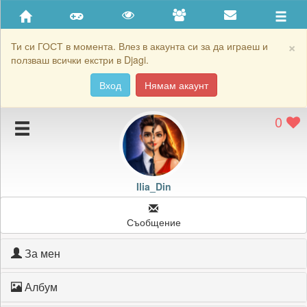
Приятели
Хронология на игри
×
Ти си ГОСТ в момента. Влез в акаунта си за да играеш и
ползваш всички екстри в Djagi.
Активност
Вход
Нямам акаунт
Постижения
0
Подаръците на Ilia_Din
Картичките на Ilia_Din
Блокирай Ilia_Din
Ilia_Din
Съобщение
За мен
Албум