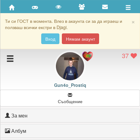
Приятели
Хронология на игри
×
Ти си ГОСТ в момента. Влез в акаунта си за да играеш и
ползваш всички екстри в Djagi.
Активност
Вход
Нямам акаунт
Постижения
37
Подаръците на Gun4o_Prostiq
Картичките на Gun4o_Prostiq
Блокирай Gun4o_Prostiq
Gun4o_Prostiq
Съобщение
За мен
Албум