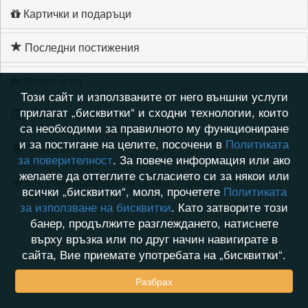
Картички и подаръци
Последни постижения
Моите игри
Този сайт и използваните от него външни услуги
прилагат „бисквитки“ и сходни технологии, които
Хронология на игри
са необходими за правилното му функциониране
и за постигане на целите, посочени в
Политиката
Активност
за поверителност
. За повече информация или ако
желаете да оттеглите съгласието си за някои или
Кой видя профила на Gun4o_Prostiq
всички „бисквитки“, моля, прочетете
Политиката
за използване на бисквитки
. Като затворите този
банер, продължите разглеждането, натиснете
върху връзка или по друг начин навигирате в
сайта, Вие приемате употребата на „бисквитки“.
Разбрах