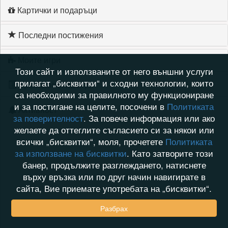
Картички и подаръци
Последни постижения
Моите игри
Този сайт и използваните от него външни услуги
прилагат „бисквитки“ и сходни технологии, които
Хронология на игри
са необходими за правилното му функциониране
и за постигане на целите, посочени в
Политиката
Активност
за поверителност
. За повече информация или ако
желаете да оттеглите съгласието си за някои или
всички „бисквитки“, моля, прочетете
Политиката
за използване на бисквитки
. Като затворите този
банер, продължите разглеждането, натиснете
върху връзка или по друг начин навигирате в
сайта, Вие приемате употребата на „бисквитки“.
Разбрах