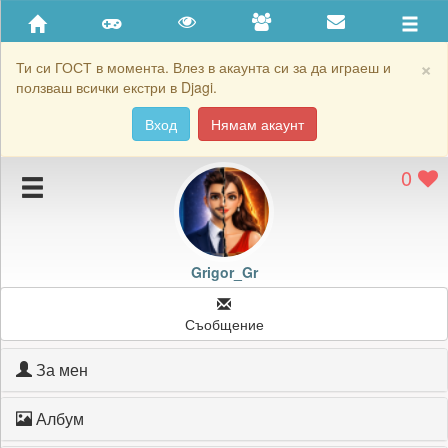
Приятели
Хронология на игри
×
Ти си ГОСТ в момента. Влез в акаунта си за да играеш и
ползваш всички екстри в Djagi.
Активност
Вход
Нямам акаунт
Постижения
0
Подаръците на Grigor_Gr
Картичките на Grigor_Gr
Блокирай Grigor_Gr
Grigor_Gr
Съобщение
За мен
Албум