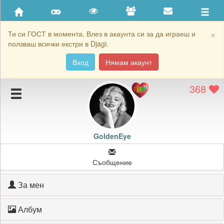
Приятели
Хронология на игри
×
Ти си ГОСТ в момента. Влез в акаунта си за да играеш и
ползваш всички екстри в Djagi.
Активност
Вход
Нямам акаунт
Постижения
368
Подаръците на GoldenEye
Картичките на GoldenEye
Блокирай GoldenEye
GoldenEye
Съобщение
За мен
Албум