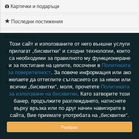
Картички и подаръци
Последни постижения
Моите игри
Този сайт и използваните от него външни услуги
прилагат „бисквитки“ и сходни технологии, които
Хронология на игри
са необходими за правилното му функциониране
и за постигане на целите, посочени в
Политиката
Активност
за поверителност
. За повече информация или ако
желаете да оттеглите съгласието си за някои или
Кой видя профила на GoldenEye
всички „бисквитки“, моля, прочетете
Политиката
за използване на бисквитки
. Като затворите този
банер, продължите разглеждането, натиснете
върху връзка или по друг начин навигирате в
сайта, Вие приемате употребата на „бисквитки“.
Разбрах