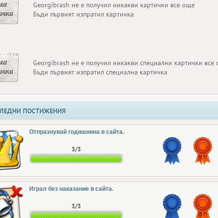
ма
Georgibrash не е получил никакви картички все още
ички
Бъди първият изпратил картичка
ма
Georgibrash не е получил никакви специални картички все
ички
Бъди първият изпратил специална картичка
ЛЕДНИ ПОСТИЖЕНИЯ
Отпразнувай годишнина в сайта.
3/3
Играл без наказание в сайта.
3/3