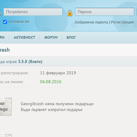
Запомни ме
Забравена парола
|
Регистрация
РИ
АКТИВНОСТ
ФОРУМ
БЛОГ
rash
 да играе
3.5.8 (блато)
 регистриране:
11 февруари 2019
о на линия:
06.08.2026
ма
Georgibrash няма получени подаръци
ръци
Бъди първият изпратил подарък