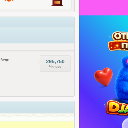
беди
295,750
Чипове