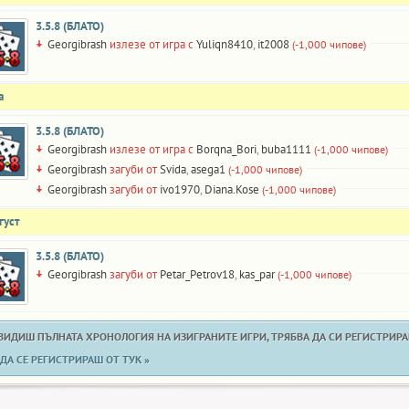
3.5.8 (БЛАТО)
Georgibrash
излезе от игра с
Yuliqn8410
,
it2008
(-1,000 чипове)
а
3.5.8 (БЛАТО)
Georgibrash
излезе от игра с
Borqna_Bori
,
buba1111
(-1,000 чипове)
Georgibrash
загуби от
Svida
,
asega1
(-1,000 чипове)
Georgibrash
загуби от
ivo1970
,
Diana.Kose
(-1,000 чипове)
густ
3.5.8 (БЛАТО)
Georgibrash
загуби от
Petar_Petrov18
,
kas_par
(-1,000 чипове)
 ВИДИШ ПЪЛНАТА ХРОНОЛОГИЯ НА ИЗИГРАНИТЕ ИГРИ, ТРЯБВА ДА СИ РЕГИСТРИРАН
ДА СЕ РЕГИСТРИРАШ ОТ ТУК »