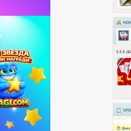
МОИ
3.5.8 (
ХРО
Днес