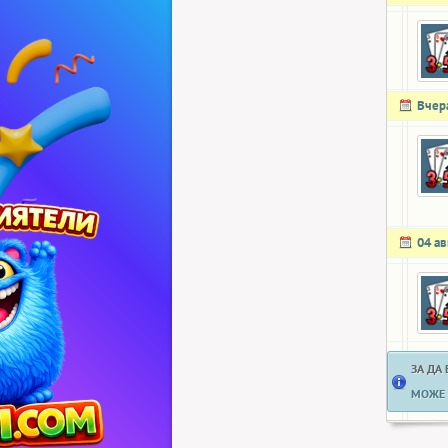
Вчер
04 ав
ЗА ДА
МОЖЕ 