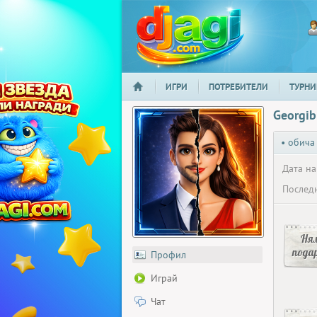
ИГРИ
ПОТРЕБИТЕЛИ
ТУРНИ
НАЧАЛО
djagi.com
Georgib
• обича
Дата на
Последн
Ня
пода
Профил
Играй
Чат