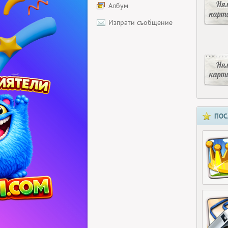
Ня
Албум
карт
Изпрати съобщение
Ня
карт
ПОС