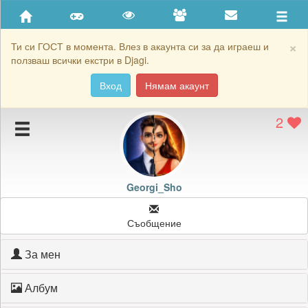
Приятели
Хронология на игри
×
Ти си ГОСТ в момента. Влез в акаунта си за да играеш и
ползваш всички екстри в Djagi.
Активност
Вход
Нямам акаунт
Постижения
2
Подаръците на Georgi_Sho
Картичките на Georgi_Sho
Блокирай Georgi_Sho
Georgi_Sho
Съобщение
За мен
Албум