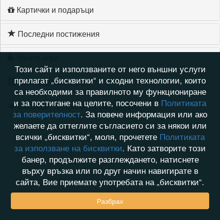
Картички и подаръци
Последни постижения
Моите игри
Този сайт и използваните от него външни услуги
прилагат „бисквитки“ и сходни технологии, които
Хронология на игри
са необходими за правилното му функциониране
и за постигане на целите, посочени в
Политиката
Кой видя профила на Georgi_Sho
за поверителност
. За повече информация или ако
желаете да оттеглите съгласието си за някои или
всички „бисквитки“, моля, прочетете
Политиката
за използване на бисквитки
. Като затворите този
банер, продължите разглеждането, натиснете
върху връзка или по друг начин навигирате в
сайта, Вие приемате употребата на „бисквитки“.
Разбрах