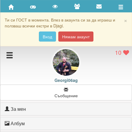
Приятели
Хронология на игри
×
Ти си ГОСТ в момента. Влез в акаунта си за да играеш и
ползваш всички екстри в Djagi.
Активност
Вход
Нямам акаунт
Постижения
10
Подаръците на Georgi06ag
Картичките на Georgi06ag
Блокирай Georgi06ag
Georgi06ag
Съобщение
За мен
Албум