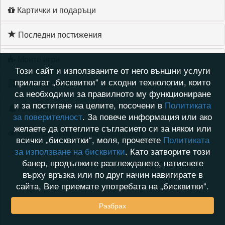
Картички и подаръци
Последни постижения
Моите игри
Този сайт и използваните от него външни услуги
прилагат „бисквитки“ и сходни технологии, които
Хронология на игри
са необходими за правилното му функциониране
и за постигане на целите, посочени в
Политиката
Активност
за поверителност
. За повече информация или ако
желаете да оттеглите съгласието си за някои или
Кой видя профила на Georgi06ag
всички „бисквитки“, моля, прочетете
Политиката
за използване на бисквитки
. Като затворите този
банер, продължите разглеждането, натиснете
върху връзка или по друг начин навигирате в
сайта, Вие приемате употребата на „бисквитки“.
Разбрах